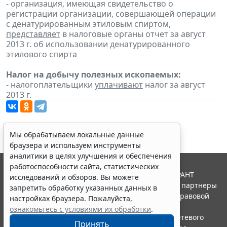
- организация, имеющая свидетельство о
регистрации организации, совершающей операции
с денатурированным этиловым спиртом,
представляет
в налоговые органы отчет за август
2013 г. об использовании денатурированного
этилового спирта
Налог на добычу полезных ископаемых:
- налогоплательщики
уплачивают
налог за август
2013 г.
Мы обрабатываем локальные данные
браузера и используем инструменты
аналитики в целях улучшения и обеспечения
работоспособности сайта, статистических
© ООО "НПП "ГАРАНТ-СЕРВИС", 2026. Система ГАРАНТ
исследований и обзоров. Вы можете
выпускается с 1990 года. Компания "Гарант" и ее партнеры
запретить обработку указанных данных в
являются участниками Российской ассоциации правовой
настройках браузера. Пожалуйста,
информации ГАРАНТ.
ознакомьтесь с условиями их обработки
.
Портал ГАРАНТ.РУ зарегистрирован в качестве сетевого
Принять