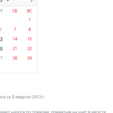
3
ПТ
СБ
ВС
1
6
7
8
13
14
15
20
21
22
27
28
29
а за II квартал 2013 г.
ивают
налоги по товарам, принятым на учет в августе