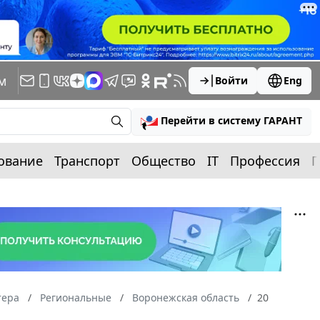
м
Войти
Eng
Перейти в систему ГАРАНТ
ование
Транспорт
Общество
IT
Профессия
П
тера
Региональные
Воронежская область
20