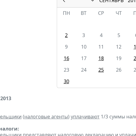
СЕНТЯБРЬ
201
ПН
ВТ
СР
ЧТ
2
3
4
5
9
10
11
12
16
17
18
19
23
24
25
26
30
 2013
тельщики
(
налоговые агенты
)
уплачивают
1/3 суммы налог
налоги:
тельщики
представляют
налоговую декларацию
и
уплач