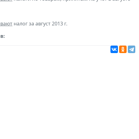
ивают
налог за август 2013 г.
в: