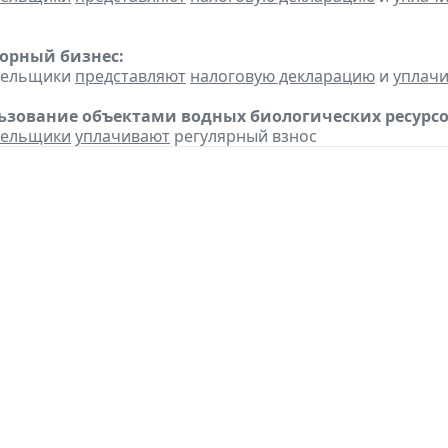
горный бизнес:
ательщики
представляют
налоговую декларацию
и
уплач
льзование объектами водных биологических ресурсо
тельщики
уплачивают
регулярный взнос