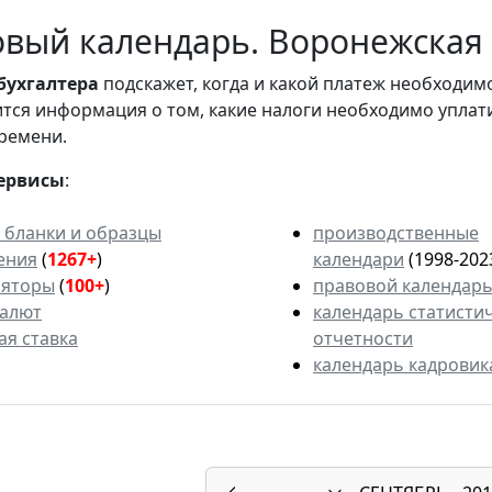
вый календарь. Воронежская о
бухгалтера
подскажет, когда и какой платеж необходи
вится информация о том, какие налоги необходимо уплат
ремени.
ервисы
:
 бланки и образцы
производственные
ения
(
1267+
)
календари
(1998-202
ляторы
(
100+
)
правовой календар
валют
календарь статисти
ая ставка
отчетности
календарь кадровик