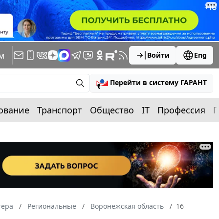
м
Войти
Eng
Перейти в систему ГАРАНТ
ование
Транспорт
Общество
IT
Профессия
П
тера
Региональные
Воронежская область
16