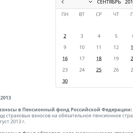
СЕНТЯБРЬ
201
ПН
ВТ
СР
ЧТ
2
3
4
5
9
10
11
12
16
17
18
19
23
24
25
26
30
 2013
взносы в Пенсионный фонд Российской Федерации:
ки
страховых взносов на обязательное пенсионное стр
густ 2013 г.