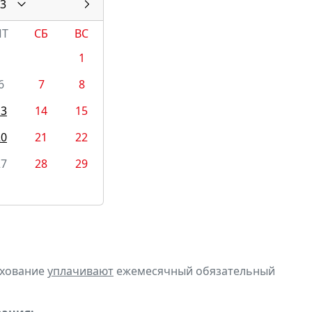
3
ПТ
СБ
ВС
1
6
7
8
13
14
15
20
21
22
27
28
29
ахование
уплачивают
ежемесячный обязательный