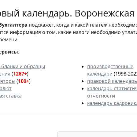
вый календарь. Воронежская о
бухгалтера
подскажет, когда и какой платеж необходи
вится информация о том, какие налоги необходимо уплат
ремени.
ервисы
:
 бланки и образцы
производственные
ения
(
1267+
)
календари
(1998-202
ляторы
(
100+
)
правовой календар
валют
календарь статисти
ая ставка
отчетности
календарь кадровик