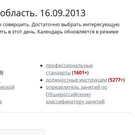
бласть. 16.09.2013
мо совершить. Достаточно выбрать интересующую
ить в этот день. Календарь обновляется в режиме
профессиональные
3)
стандарты
(
1601+
)
ь
должностные инструкции
(
5277+
)
ческой
определитель занятий по
Общероссийскому
а
классификатору занятий