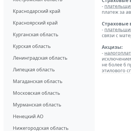
Страховые 
-
плательщи
Краснодарский край
платеж за ав
Красноярский край
Страховые 
-
плательщи
Курганская область
связи с мат
Курская область
Акцизы:
-
налогопла
Ленинградская область
исключением
не более 6 
Липецкая область
этилового с
Магаданская область
Московская область
Мурманская область
Ненецкий АО
Нижегородская область