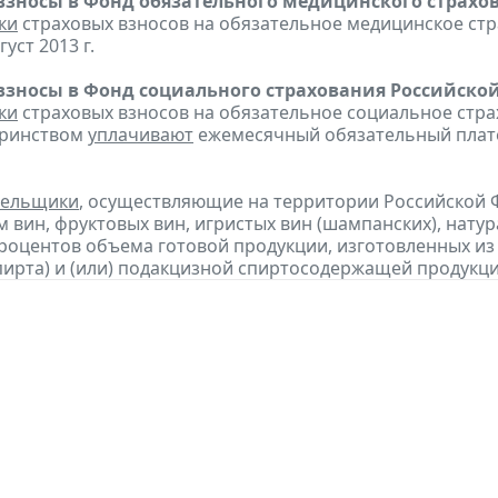
взносы в Фонд обязательного медицинского страхо
ки
страховых взносов на обязательное медицинское ст
густ 2013 г.
взносы в Фонд социального страхования Российско
ки
страховых взносов на обязательное социальное стра
еринством
уплачивают
ежемесячный обязательный платеж
тельщики
, осуществляющие на территории Российской 
 вин, фруктовых вин, игристых вин (шампанских), нату
процентов объема готовой продукции, изготовленных и
пирта) и (или) подакцизной спиртосодержащей продукц