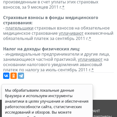
произведенным в счет уплаты этих страховых
взносов, за 9 месяцев 2011 г.
*
Страховые взносы в фонды медицинского
страхования:
-
плательщики
страховых взносов на обязательное
медицинское страхование
уплачивают
ежемесячный
обязательный платеж за сентябрь 2011 г.
*
Налог на доходы физических лиц:
- индивидуальные предприниматели и другие лица,
занимающиеся частной практикой,
уплачивают
на
основании налогового уведомления авансовый
платеж по налогу за июль-сентябрь 2011 г.
*
Мы обрабатываем локальные данные
браузера и используем инструменты
аналитики в целях улучшения и обеспечения
работоспособности сайта, статистических
© ООО "НПП "ГАРАНТ-СЕРВИС", 2026. Система ГАРАНТ
исследований и обзоров. Вы можете
выпускается с 1990 года. Компания "Гарант" и ее партнеры