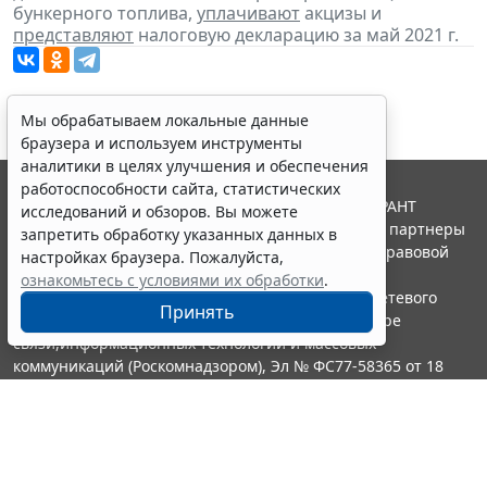
бункерного топлива,
уплачивают
акцизы и
представляют
налоговую декларацию за май 2021 г.
Мы обрабатываем локальные данные
браузера и используем инструменты
аналитики в целях улучшения и обеспечения
работоспособности сайта, статистических
© ООО "НПП "ГАРАНТ-СЕРВИС", 2026. Система ГАРАНТ
исследований и обзоров. Вы можете
выпускается с 1990 года. Компания "Гарант" и ее партнеры
запретить обработку указанных данных в
являются участниками Российской ассоциации правовой
настройках браузера. Пожалуйста,
информации ГАРАНТ.
ознакомьтесь с условиями их обработки
.
Портал ГАРАНТ.РУ зарегистрирован в качестве сетевого
Принять
издания Федеральной службой по надзору в сфере
связи,информационных технологий и массовых
коммуникаций (Роскомнадзором), Эл № ФС77-58365 от 18
июня 2014 года.
16+
Контакты
8-800-200-88-88