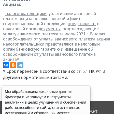
Акцизы:
-
налогоплательщики
, уплатившие авансовый
платеж акциза по алкогольной и (или)
спиртосодержащей продукции,
представляют
в
налоговый орган
документы
, подтверждающие
уплату авансового платежа за июль 2021 г. В целях
освобождения от уплаты авансового платежа акциза
налогоплательщики
представляют
в налоговый
орган банковскую гарантию и
извещение
об
освобождении от уплаты авансового платежа
акциза
*
* Срок перенесен в соответствии со
ст. 6.1
НК РФ и
другими нормативными актами.
Мы обрабатываем локальные данные
браузера и используем инструменты
аналитики в целях улучшения и обеспечения
работоспособности сайта, статистических
© ООО "НПП "ГАРАНТ-СЕРВИС", 2026. Система ГАРАНТ
исследований и обзоров. Вы можете