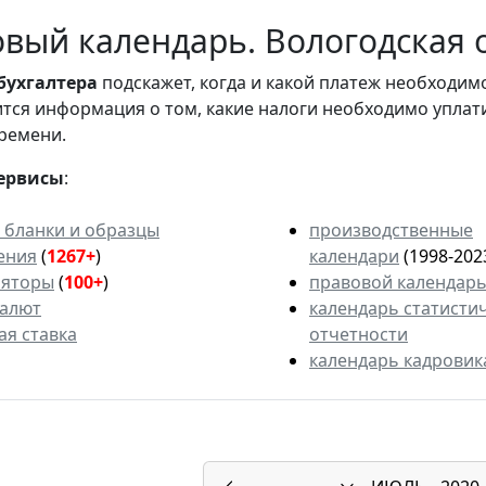
вый календарь. Вологодская о
бухгалтера
подскажет, когда и какой платеж необходи
вится информация о том, какие налоги необходимо уплат
ремени.
ервисы
:
 бланки и образцы
производственные
ения
(
1267+
)
календари
(1998-202
ляторы
(
100+
)
правовой календар
валют
календарь статисти
ая ставка
отчетности
календарь кадровик