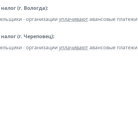
алог (г. Вологда):
тельщики - организации
уплачивают
авансовые платежи по
алог (г. Череповец):
тельщики - организации
уплачивают
авансовые платежи по