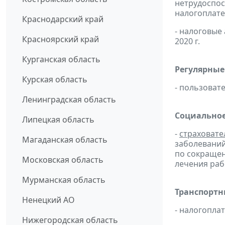
нетрудоспос
налогоплате
Краснодарский край
- налоговые
Красноярский край
2020 г.
Курганская область
Регулярные
Курская область
- пользоват
Ленинградская область
Социальное
Липецкая область
-
страховате
Магаданская область
заболевани
по сокращен
Московская область
лечения раб
Мурманская область
Транспортн
Ненецкий АО
- налогопла
Нижегородская область