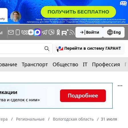
м
Войти
Eng
Перейти в систему ГАРАНТ
ование
Транспорт
Общество
IT
Профессия
П
тера
Региональные
Вологодская область
31 июля