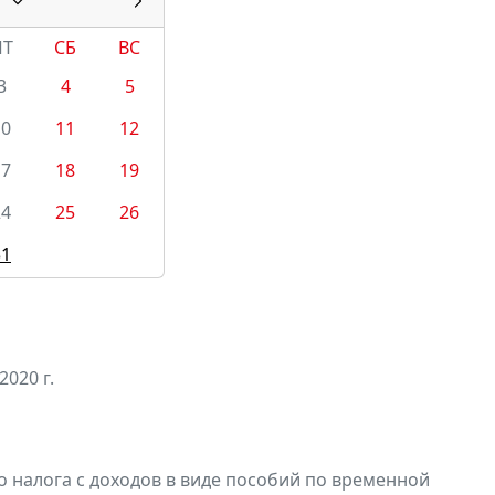
ПТ
СБ
ВС
3
4
5
10
11
12
17
18
19
24
25
26
31
2020 г.
 налога с доходов в виде пособий по временной