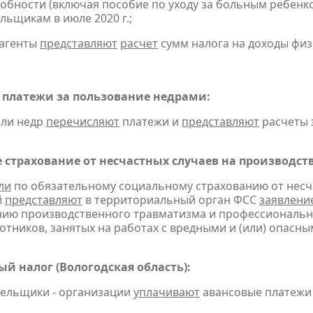
обности (включая пособие по уходу за больным ребенко
льщикам в июле 2020 г.;
 агенты
представляют
расчет
сумм налога на доходы физ
 платежи за пользование недрами:
ели недр
перечисляют
платежи и
представляют
расчеты з
 страхование от несчастных случаев на производст
ли
по обязательному социальному страхованию от несч
й
представляют
в территориальный орган ФСС
заявлени
ию производственного травматизма и профессиональн
отников, занятых на работах с вредными и (или) опас
ый налог (Вологодская область):
тельщики - организации
уплачивают
авансовые платежи по