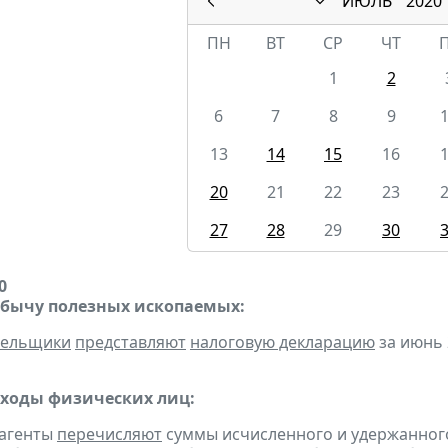
ИЮЛЬ
2020
ПН
ВТ
СР
ЧТ
1
2
6
7
8
9
13
14
15
16
20
21
22
23
27
28
29
30
0
обычу полезных ископаемых:
тельщики
представляют
налоговую декларацию
за июнь 
оходы физических лиц:
 агенты
перечисляют
суммы исчисленного и удержанного