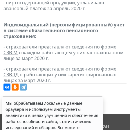
спиртосодержащей продукции,
уплачивают
авансовый платеж за апрель 2020 г.
Индивидуальный (персонифицированный) учет
в системе обязательного пенсионного
страхования:
-
страхователи
представляют
сведения по
форме
СЗВ-М
о каждом работающем у них застрахованном
лице за март 2020 г.
-
страхователи
представляют
сведения по
форме
СЗВ-ТД
о работающих у них зарегистрированных
лицах за март 2020 г.
Мы обрабатываем локальные данные
браузера и используем инструменты
аналитики в целях улучшения и обеспечения
работоспособности сайта, статистических
© ООО "НПП "ГАРАНТ-СЕРВИС", 2026. Система ГАРАНТ
исследований и обзоров. Вы можете