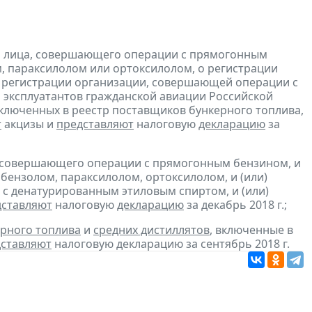
и лица, совершающего операции с прямогонным
, параксилолом или ортоксилолом, о регистрации
 регистрации организации, совершающей операции с
 эксплуатантов гражданской авиации Российской
включенных в реестр поставщиков бункерного топлива,
т
акцизы и
представляют
налоговую
декларацию
за
, совершающего операции с прямогонным бензином, и
бензолом, параксилолом, ортоксилолом, и (или)
с денатурированным этиловым спиртом, и (или)
дставляют
налоговую
декларацию
за декабрь 2018 г.;
рного топлива
и
средних дистиллятов
, включенные в
ставляют
налоговую декларацию за сентябрь 2018 г.