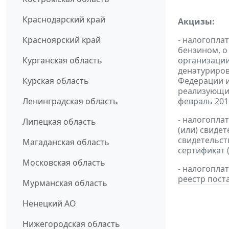
Краснодарский край
Акцизы:
Красноярский край
- налогопла
бензином, о
Курганская область
организации
денатуриров
Курская область
Федерации и
реализующих
Ленинградская область
февраль 2019
- налогопла
Липецкая область
(или) свиде
свидетельст
Магаданская область
сертификат 
Московская область
- налогопл
реестр пост
Мурманская область
Ненецкий АО
Нижегородская область