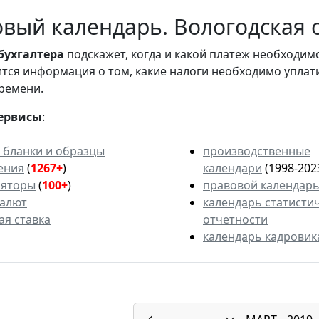
вый календарь. Вологодская о
бухгалтера
подскажет, когда и какой платеж необходи
вится информация о том, какие налоги необходимо уплат
ремени.
ервисы
:
 бланки и образцы
производственные
ения
(
1267+
)
календари
(1998-202
ляторы
(
100+
)
правовой календар
валют
календарь статисти
ая ставка
отчетности
календарь кадровик