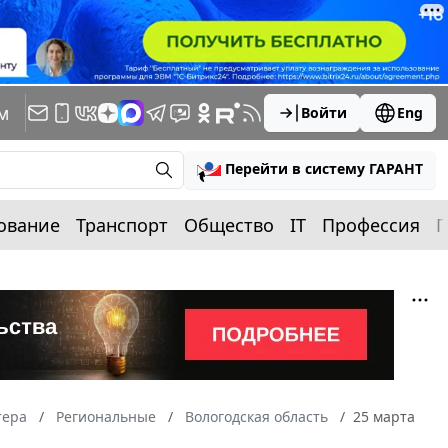
м
Войти
Eng
Перейти в систему ГАРАНТ
ование
Транспорт
Общество
IT
Профессия
П
тера
Региональные
Вологодская область
25 марта