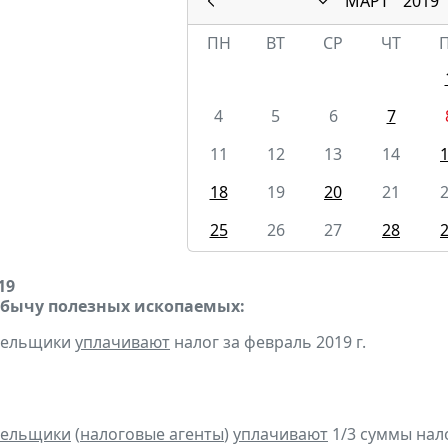
МАРТ
2019
ПН
ВТ
СР
ЧТ
4
5
6
7
11
12
13
14
18
19
20
21
25
26
27
28
19
обычу полезных ископаемых:
ательщики
уплачивают
налог за февраль 2019 г.
тельщики
(
налоговые агенты
)
уплачивают
1/3 суммы налог