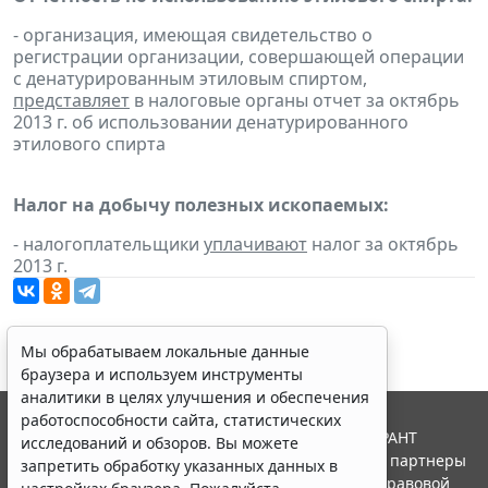
- организация, имеющая свидетельство о
регистрации организации, совершающей операции
с денатурированным этиловым спиртом,
представляет
в налоговые органы отчет за октябрь
2013 г. об использовании денатурированного
этилового спирта
Налог на добычу полезных ископаемых:
- налогоплательщики
уплачивают
налог за октябрь
2013 г.
Мы обрабатываем локальные данные
браузера и используем инструменты
аналитики в целях улучшения и обеспечения
работоспособности сайта, статистических
© ООО "НПП "ГАРАНТ-СЕРВИС", 2026. Система ГАРАНТ
исследований и обзоров. Вы можете
выпускается с 1990 года. Компания "Гарант" и ее партнеры
запретить обработку указанных данных в
являются участниками Российской ассоциации правовой