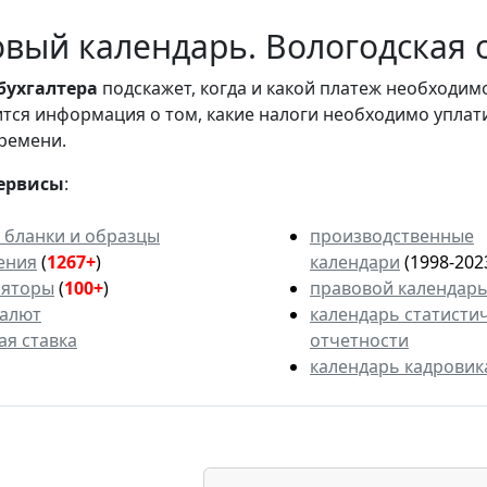
вый календарь. Вологодская о
бухгалтера
подскажет, когда и какой платеж необходи
вится информация о том, какие налоги необходимо уплат
ремени.
ервисы
:
 бланки и образцы
производственные
ения
(
1267+
)
календари
(1998-202
ляторы
(
100+
)
правовой календар
валют
календарь статисти
ая ставка
отчетности
календарь кадровик