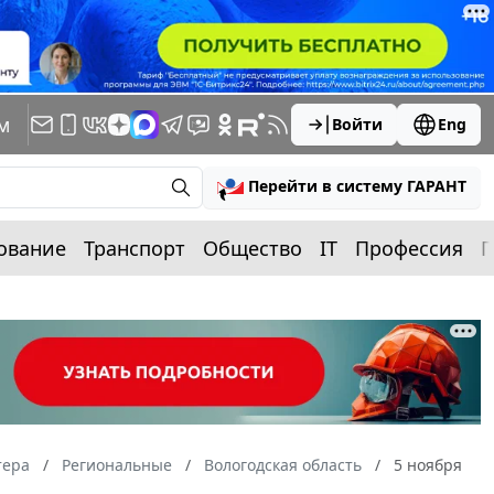
м
Войти
Eng
Перейти в систему ГАРАНТ
ование
Транспорт
Общество
IT
Профессия
П
тера
Региональные
Вологодская область
5 ноября