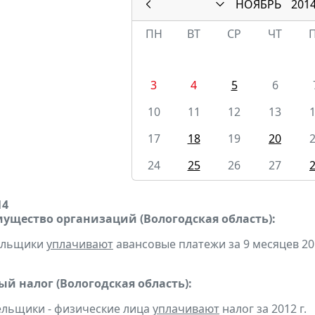
НОЯБРЬ
201
ПН
ВТ
СР
ЧТ
3
4
5
6
10
11
12
13
17
18
19
20
24
25
26
27
14
мущество организаций (Вологодская область):
ельщики
уплачивают
авансовые платежи за 9 месяцев 201
ый налог (Вологодская область):
льщики - физические лица
уплачивают
налог за 2012 г.