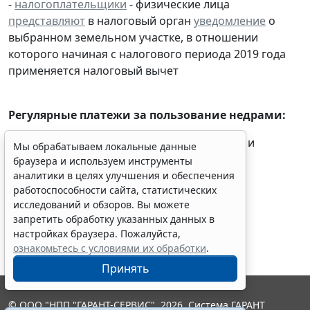
-
налогоплательщики
- физические лица
представляют
в налоговый орган
уведомление
о
выбранном земельном участке, в отношении
которого начиная с налогового периода 2019 года
применяется налоговый вычет
Регулярные платежи за пользование недрами:
- пользователи недр
перечисляют
платежи и
Мы обрабатываем локальные данные
представляют
расчеты за III квартал 2019 г.
браузера и используем инструменты
аналитики в целях улучшения и обеспечения
работоспособности сайта, статистических
исследований и обзоров. Вы можете
запретить обработку указанных данных в
настройках браузера. Пожалуйста,
ознакомьтесь с условиями их обработки
.
Принять
© ООО "НПП "ГАРАНТ-СЕРВИС", 2026. Система ГАРАНТ