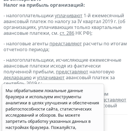
Налог на прибыль организаций:
- налогоплательщики
уплачивают
1-й ежемесячный
авансовый платеж по налогу за IV квартал 2019 г. (об
организациях, уплачивающих только квартальные
авансовые платежи, см.
ст. 286
НК РФ);
- налоговые агенты
представляют
расчеты по итогам
отчетного периода;
- налогоплательщики, исчисляющие ежемесячные
авансовые платежи исходя из фактически
полученной прибыли,
представляют
налоговую
декларацию
и
уплачивают
авансовый платеж за
сентябрь 2019 г.;
Мы обрабатываем локальные данные
- налогоплательщики, для которых отчетным
браузера и используем инструменты
периодом по налогу является квартал,
представляют
аналитики в целях улучшения и обеспечения
налоговую
декларацию
и
уплачивают
авансовый
работоспособности сайта, статистических
платеж за III квартал 2019 г.
исследований и обзоров. Вы можете
запретить обработку указанных данных в
настройках браузера. Пожалуйста,