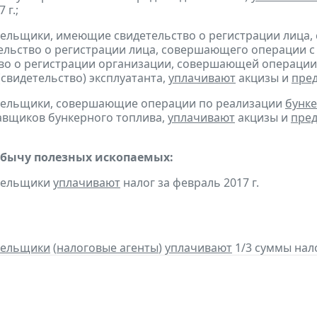
 г.;
тельщики, имеющие свидетельство о регистрации лица
тельство о регистрации лица, совершающего операции с 
во о регистрации организации, совершающей операции 
(свидетельство) эксплуатанта,
уплачивают
акцизы и
пре
ательщики, совершающие операции по реализации
бунке
авщиков бункерного топлива,
уплачивают
акцизы и
пред
обычу полезных ископаемых:
ательщики
уплачивают
налог за февраль 2017 г.
тельщики
(
налоговые агенты
)
уплачивают
1/3 суммы налог