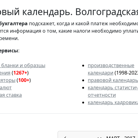
вый календарь. Волгоградская
бухгалтера
подскажет, когда и какой платеж необходи
вится информация о том, какие налоги необходимо уплат
ремени.
ервисы
:
 бланки и образцы
производственные
ения
(
1267+
)
календари
(1998-202
ляторы
(
100+
)
правовой календар
валют
календарь статисти
ая ставка
отчетности
календарь кадровик