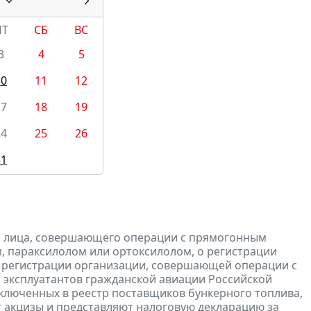
ПТ
СБ
ВС
3
4
5
10
11
12
17
18
19
24
25
26
31
и лица, совершающего операции с прямогонным
, параксилолом или ортоксилолом, о регистрации
 регистрации организации, совершающей операции с
 эксплуатантов гражданской авиации Российской
включенных в реестр поставщиков бункерного топлива,
т
акцизы и
представляют
налоговую
декларацию
за