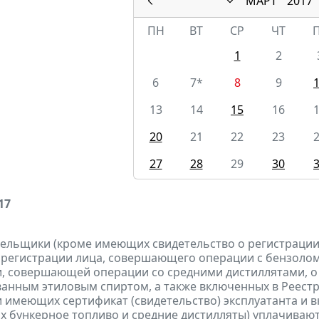
МАРТ
2017
ПН
ВТ
СР
ЧТ
1
2
6
7*
8
9
13
14
15
16
20
21
22
23
27
28
29
30
17
тельщики (кроме имеющих свидетельство о регистраци
 регистрации лица, совершающего операции с бензолом
, совершающей операции со средними дистиллятами, о
анным этиловым спиртом, а также включенных в Реестр
 имеющих сертификат (свидетельство) эксплуатанта и 
 бункерное топливо и средние дистилляты)
уплачиваю