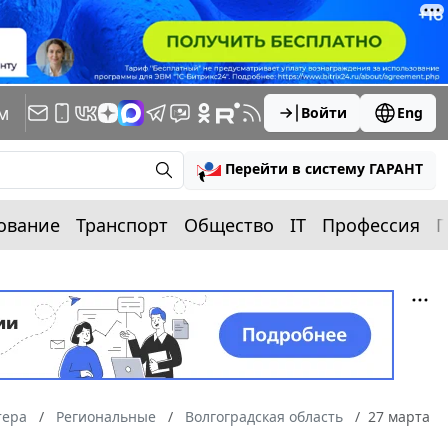
м
Войти
Eng
Перейти в систему ГАРАНТ
ование
Транспорт
Общество
IT
Профессия
П
тера
Региональные
Волгоградская область
27 марта