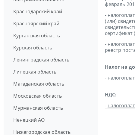
февраль 2017
Краснодарский край
- налогопла
(или) свиде
Красноярский край
свидетельст
сертификат 
Курганская область
- налогопл
Курская область
реестр пост
Ленинградская область
Налог на д
Липецкая область
- налогопл
Магаданская область
НДС:
Московская область
-
налогопла
Мурманская область
Ненецкий АО
Нижегородская область