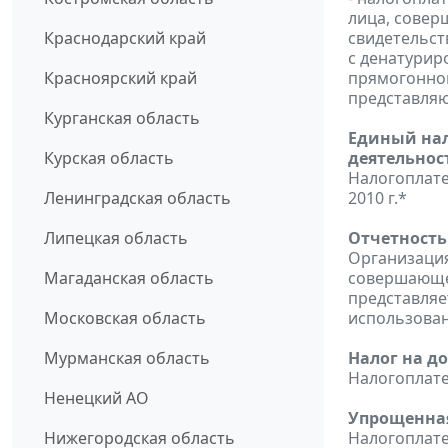
лица, совер
Краснодарский край
свидетельст
с денатурир
Красноярский край
прямогонном
представляю
Курганская область
Единый нал
Курская область
деятельнос
Налогоплате
Ленинградская область
2010 г.*
Липецкая область
Отчетность
Организация
Магаданская область
совершающе
представляет
Московская область
использован
Мурманская область
Налог на д
Налогоплате
Ненецкий АО
Упрощенная
Нижегородская область
Налогоплат