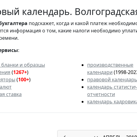
вый календарь. Волгоградская
бухгалтера
подскажет, когда и какой платеж необходи
вится информация о том, какие налоги необходимо уплат
ремени.
ервисы
:
 бланки и образцы
производственные
ения
(
1267+
)
календари
(1998-202
ляторы
(
100+
)
правовой календар
валют
календарь статисти
ая ставка
отчетности
календарь кадровик