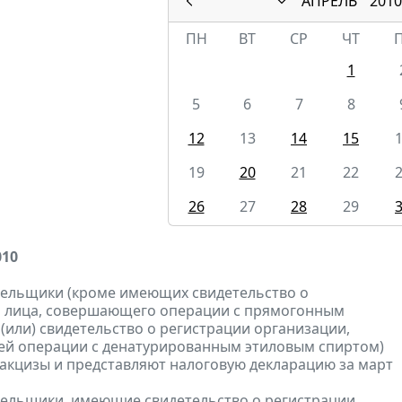
АПРЕЛЬ
2010
ПН
ВТ
СР
ЧТ
1
5
6
7
8
12
13
14
15
19
20
21
22
26
27
28
29
010
тельщики (кроме имеющих свидетельство о
и лица, совершающего операции с прямогонным
 (или) свидетельство о регистрации организации,
й операции с денатурированным этиловым спиртом)
акцизы и представляют налоговую декларацию за март
тельщики, имеющие свидетельство о регистрации