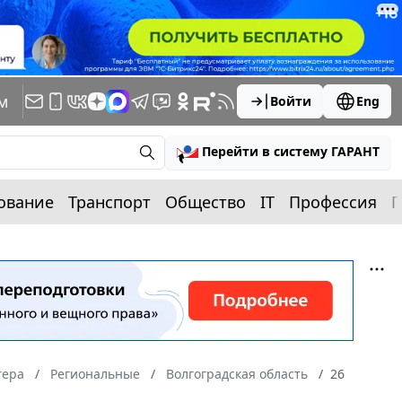
м
Войти
Eng
Перейти в систему ГАРАНТ
ование
Транспорт
Общество
IT
Профессия
П
тера
Региональные
Волгоградская область
26