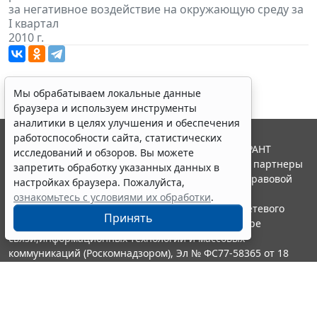
за негативное воздействие на окружающую среду за
I квартал
2010 г.
Мы обрабатываем локальные данные
браузера и используем инструменты
аналитики в целях улучшения и обеспечения
работоспособности сайта, статистических
© ООО "НПП "ГАРАНТ-СЕРВИС", 2026. Система ГАРАНТ
исследований и обзоров. Вы можете
выпускается с 1990 года. Компания "Гарант" и ее партнеры
запретить обработку указанных данных в
являются участниками Российской ассоциации правовой
настройках браузера. Пожалуйста,
информации ГАРАНТ.
ознакомьтесь с условиями их обработки
.
Портал ГАРАНТ.РУ зарегистрирован в качестве сетевого
Принять
издания Федеральной службой по надзору в сфере
связи,информационных технологий и массовых
коммуникаций (Роскомнадзором), Эл № ФС77-58365 от 18
июня 2014 года.
16+
Контакты
8-800-200-88-88