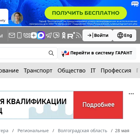
м
Войти
Eng
Перейти в систему ГАРАНТ
ование
Транспорт
Общество
IT
Профессия
П
тера
Региональные
Волгоградская область
28 мая