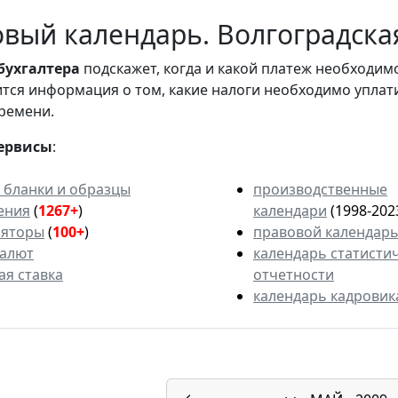
вый календарь. Волгоградская
бухгалтера
подскажет, когда и какой платеж необходи
вится информация о том, какие налоги необходимо уплат
ремени.
ервисы
:
 бланки и образцы
производственные
ения
(
1267+
)
календари
(1998-202
ляторы
(
100+
)
правовой календар
валют
календарь статисти
ая ставка
отчетности
календарь кадровик