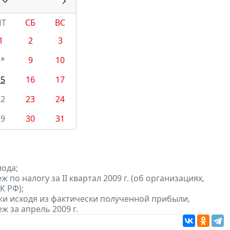
ПТ
СБ
ВС
1
2
3
8*
9
10
15
16
17
22
23
24
29
30
31
иода;
о налогу за II квартал 2009 г. (об организациях,
К РФ);
и исходя из фактически полученной прибыли,
 за апрель 2009 г.