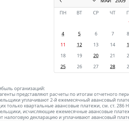
МАЙ
2009
ПН
ВТ
СР
ЧТ
4
5
6
7
11
12
13
14
18
19
20
21
25
26
27
28
ибыль организаций:
 агенты представляют расчеты по итогам отчетного пер
тельщики уплачивают 2-й ежемесячный авансовый платеж п
х только квартальные авансовые платежи, см. ст. 286 Н
тельщики, исчисляющие ежемесячные авансовые платеж
т налоговую декларацию и уплачивают авансовый платеж