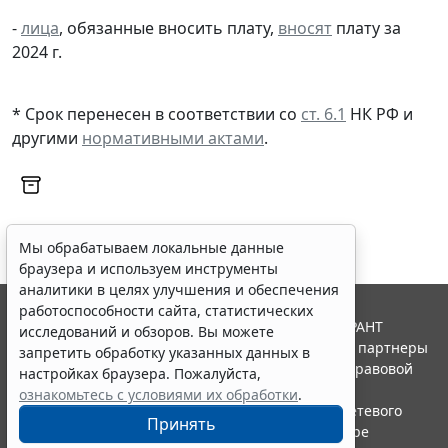
-
лица
, обязанные вносить плату,
вносят
плату за
2024 г.
* Срок перенесен в соответствии со
ст. 6.1
НК РФ и
другими
нормативными актами
.
Мы обрабатываем локальные данные
браузера и используем инструменты
аналитики в целях улучшения и обеспечения
работоспособности сайта, статистических
© ООО "НПП "ГАРАНТ-СЕРВИС", 2026. Система ГАРАНТ
исследований и обзоров. Вы можете
выпускается с 1990 года. Компания "Гарант" и ее партнеры
запретить обработку указанных данных в
являются участниками Российской ассоциации правовой
настройках браузера. Пожалуйста,
информации ГАРАНТ.
ознакомьтесь с условиями их обработки
.
Портал ГАРАНТ.РУ зарегистрирован в качестве сетевого
Принять
издания Федеральной службой по надзору в сфере