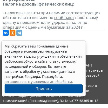
Налог на доходы физических лиц:
- налоговые агенты при наличии соответствующих
обстоятельств письменно
сообщают
налоговому
органу о невозможности удержать налог по
операциям с ценными бумагами за 2024 г.
Мы обрабатываем локальные данные
браузера и используем инструменты
аналитики в целях улучшения и обеспечения
работоспособности сайта, статистических
© ООО "НПП "ГАРАНТ-СЕРВИС", 2026. Система ГАРАНТ
исследований и обзоров. Вы можете
выпускается с 1990 года. Компания "Гарант" и ее партнеры
запретить обработку указанных данных в
являются участниками Российской ассоциации правовой
настройках браузера. Пожалуйста,
информации ГАРАНТ.
ознакомьтесь с условиями их обработки
.
Портал ГАРАНТ.РУ зарегистрирован в качестве сетевого
Принять
издания Федеральной службой по надзору в сфере
связи,информационных технологий и массовых
коммуникаций (Роскомнадзором), Эл № ФС77-58365 от 18
июня 2014 года.