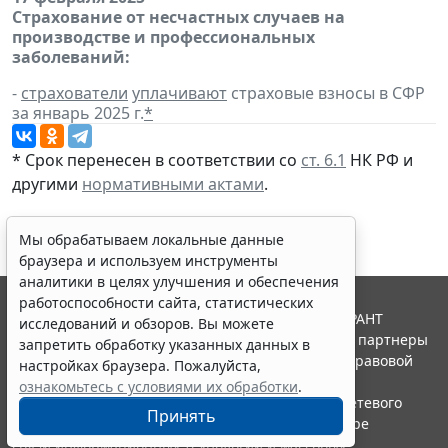
Страхование от несчастных случаев на
производстве и профессиональных
заболеваний:
-
страхователи
уплачивают
страховые взносы в СФР
за январь 2025 г.
*
* Срок перенесен в соответствии со
ст. 6.1
НК РФ и
другими
нормативными актами
.
Мы обрабатываем локальные данные
браузера и используем инструменты
аналитики в целях улучшения и обеспечения
работоспособности сайта, статистических
© ООО "НПП "ГАРАНТ-СЕРВИС", 2026. Система ГАРАНТ
исследований и обзоров. Вы можете
выпускается с 1990 года. Компания "Гарант" и ее партнеры
запретить обработку указанных данных в
являются участниками Российской ассоциации правовой
настройках браузера. Пожалуйста,
информации ГАРАНТ.
ознакомьтесь с условиями их обработки
.
Портал ГАРАНТ.РУ зарегистрирован в качестве сетевого
Принять
издания Федеральной службой по надзору в сфере
связи,информационных технологий и массовых