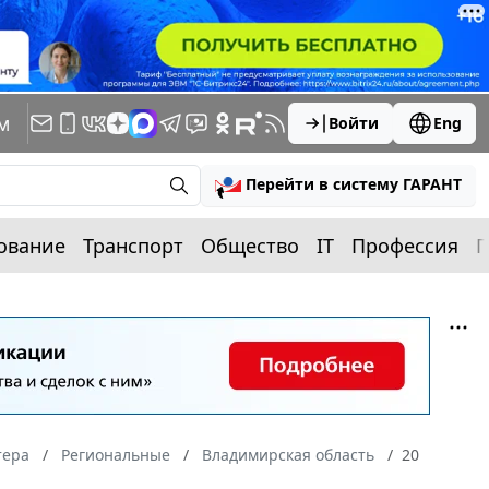
м
Войти
Eng
Перейти в систему ГАРАНТ
ование
Транспорт
Общество
IT
Профессия
П
тера
Региональные
Владимирская область
20