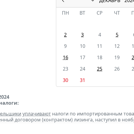
ДЕКАБРЬ
202
ПН
ВТ
СР
ЧТ
2
3
4
5
9
10
11
12
16
17
18
19
23
24
25
26
30
31
2024
налоги:
тельщики
уплачивают
налоги по импортированным товара
нный договором (контрактом) лизинга, наступил в нояб