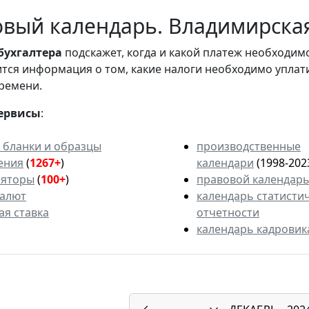
вый календарь. Владимирская 
бухгалтера
подскажет, когда и какой платеж необходи
вится информация о том, какие налоги необходимо уплат
ремени.
ервисы
:
 бланки и образцы
производственные
ения
(
1267+
)
календари
(1998-202
ляторы
(
100+
)
правовой календар
валют
календарь статисти
ая ставка
отчетности
календарь кадровик