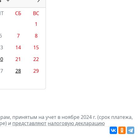
4
ПТ
СБ
ВС
1
6
7
8
13
14
15
20
21
22
27
28
29
м, принятым на учет в ноябре 2024 г. (срок платежа,
ре) и
представляют
налоговую декларацию