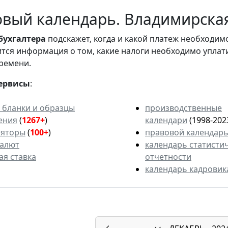
вый календарь. Владимирская 
бухгалтера
подскажет, когда и какой платеж необходи
вится информация о том, какие налоги необходимо уплат
ремени.
ервисы
:
 бланки и образцы
производственные
ения
(
1267+
)
календари
(1998-202
ляторы
(
100+
)
правовой календар
валют
календарь статисти
ая ставка
отчетности
календарь кадровик