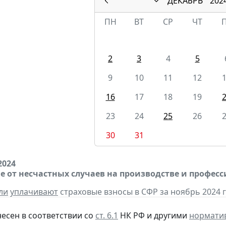
ДЕКАБРЬ
202
ПН
ВТ
СР
ЧТ
2
3
4
5
9
10
11
12
16
17
18
19
23
24
25
26
30
31
2024
е от несчастных случаев на производстве и профес
ли
уплачивают
страховые взносы в СФР за ноябрь 2024 г
несен в соответствии со
ст. 6.1
НК РФ и другими
нормати