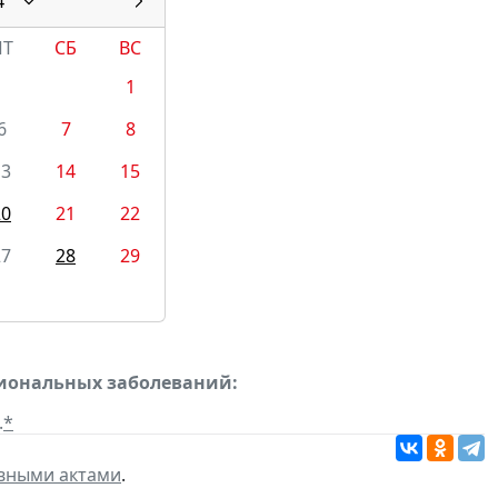
4
ПТ
СБ
ВС
1
6
7
8
13
14
15
20
21
22
27
28
29
сиональных заболеваний:
.
*
вными актами
.