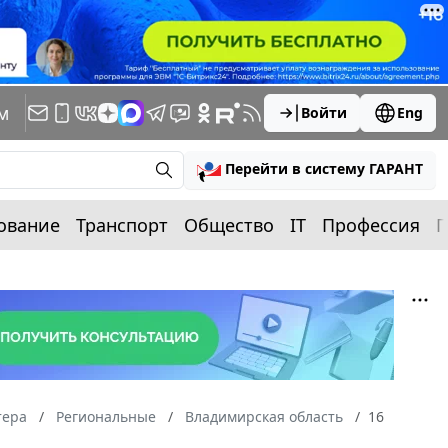
м
Войти
Eng
Перейти в систему ГАРАНТ
ование
Транспорт
Общество
IT
Профессия
П
тера
Региональные
Владимирская область
16