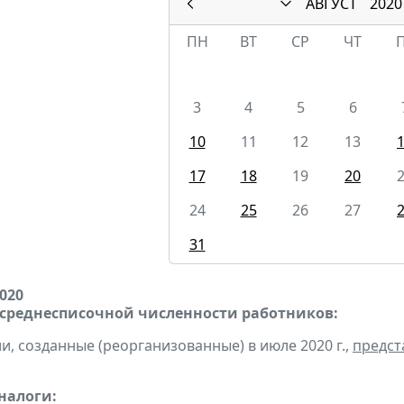
АВГУСТ
2020
ПН
ВТ
СР
ЧТ
3
4
5
6
10
11
12
13
17
18
19
20
24
25
26
27
31
2020
 среднесписочной численности работников:
и, созданные (реорганизованные) в июле 2020 г.,
предст
налоги: