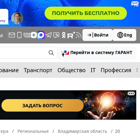
м
Войти
Eng
Перейти в систему ГАРАНТ
ование
Транспорт
Общество
IT
Профессия
П
тера
Региональные
Владимирская область
20