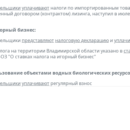
тельщики
уплачивают
налоги по импортированным товара
нный договором (контрактом) лизинга, наступил в июле
горный бизнес:
ательщики
представляют
налоговую декларацию
и
уплач
алога на территории Владимирской области указано в
ст
9-ОЗ "О ставках налога на игорный бизнес"
льзование объектами водных биологических ресурсо
тельщики
уплачивают
регулярный взнос