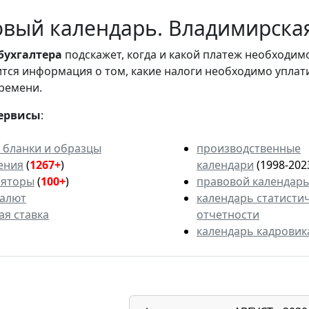
вый календарь. Владимирская 
бухгалтера
подскажет, когда и какой платеж необходи
вится информация о том, какие налоги необходимо уплат
ремени.
ервисы
:
 бланки и образцы
производственные
ения
(
1267+
)
календари
(1998-202
ляторы
(
100+
)
правовой календар
валют
календарь статисти
ая ставка
отчетности
календарь кадровик