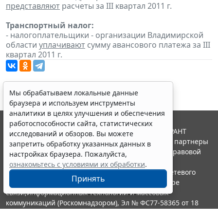
представляют
расчеты за III квартал 2011 г.
Транспортный налог:
- налогоплательщики - организации Владимирской
области
уплачивают
сумму авансового платежа за III
квартал 2011 г.
Мы обрабатываем локальные данные
браузера и используем инструменты
аналитики в целях улучшения и обеспечения
работоспособности сайта, статистических
© ООО "НПП "ГАРАНТ-СЕРВИС", 2026. Система ГАРАНТ
исследований и обзоров. Вы можете
выпускается с 1990 года. Компания "Гарант" и ее партнеры
запретить обработку указанных данных в
являются участниками Российской ассоциации правовой
настройках браузера. Пожалуйста,
информации ГАРАНТ.
ознакомьтесь с условиями их обработки
.
Портал ГАРАНТ.РУ зарегистрирован в качестве сетевого
Принять
издания Федеральной службой по надзору в сфере
связи,информационных технологий и массовых
коммуникаций (Роскомнадзором), Эл № ФС77-58365 от 18
июня 2014 года.