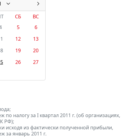
1
ПТ
СБ
ВС
4
5
6
11
12
13
18
19
20
25
26
27
ода;
по налогу за I квартал 2011 г. (об организациях,
К РФ);
и исходя из фактически полученной прибыли,
ж за январь 2011 г.