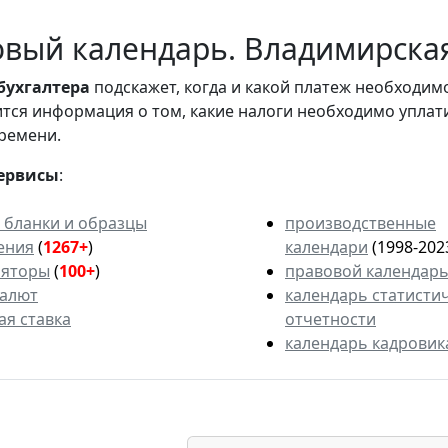
вый календарь. Владимирская 
бухгалтера
подскажет, когда и какой платеж необходи
вится информация о том, какие налоги необходимо уплат
ремени.
ервисы
:
 бланки и образцы
производственные
ения
(
1267+
)
календари
(1998-202
ляторы
(
100+
)
правовой календар
валют
календарь статисти
ая ставка
отчетности
календарь кадровик