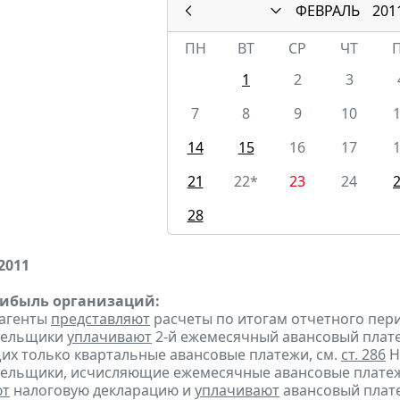
ФЕВРАЛЬ
201
ПН
ВТ
СР
ЧТ
1
2
3
7
8
9
10
14
15
16
17
21
22*
23
24
28
2011
рибыль организаций:
 агенты
представляют
расчеты по итогам отчетного пери
ательщики
уплачивают
2-й ежемесячный авансовый платеж 
х только квартальные авансовые платежи, см.
ст. 286
Н
тельщики, исчисляющие ежемесячные авансовые платеж
ют
налоговую декларацию и
уплачивают
авансовый плате