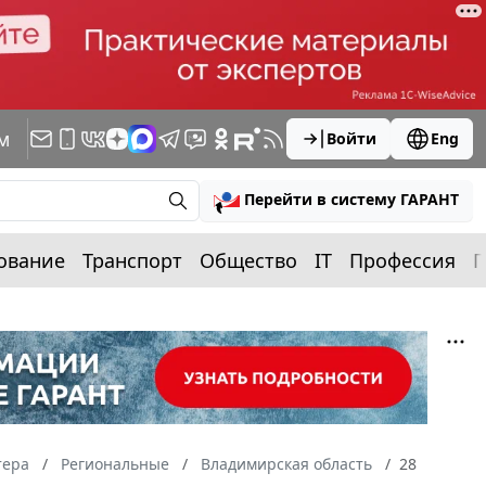
м
Войти
Eng
Перейти в систему ГАРАНТ
ование
Транспорт
Общество
IT
Профессия
П
тера
Региональные
Владимирская область
28