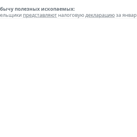
обычу полезных ископаемых:
ательщики
представляют
налоговую
декларацию
за январь