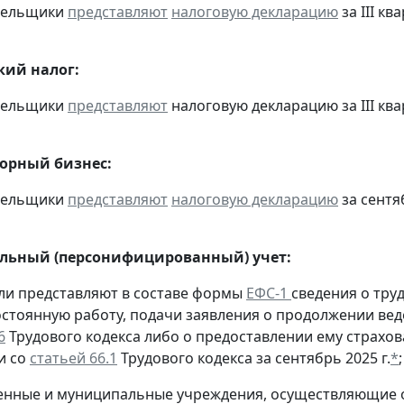
ательщики
представляют
налоговую декларацию
за III ква
кий налог:
ательщики
представляют
налоговую декларацию за III квар
горный бизнес:
ательщики
представляют
налоговую декларацию
за сентяб
льный (персонифицированный) учет:
ели представляют в составе формы
ЕФС-1
сведения о тру
остоянную работу, подачи заявления о продолжении вед
6
Трудового кодекса либо о предоставлении ему страхов
и со
статьей 66.1
Трудового кодекса за сентябрь 2025 г.
*
;
твенные и муниципальные учреждения, осуществляющие