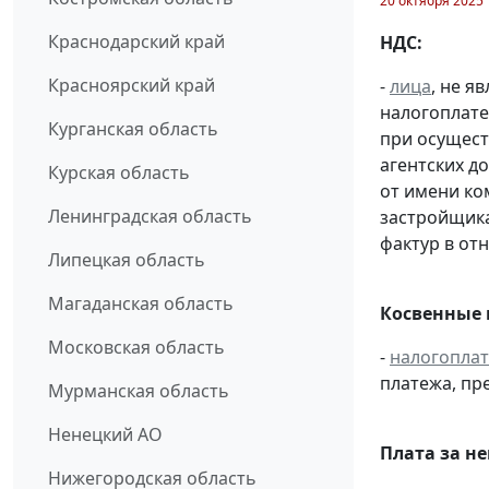
20 октября 2025
Краснодарский край
НДС:
Красноярский край
-
лица
, не 
налогоплате
Курганская область
при осущест
агентских д
Курская область
от имени ко
Ленинградская область
застройщик
фактур в от
Липецкая область
Магаданская область
Косвенные 
Московская область
-
налогопла
платежа, пр
Мурманская область
Ненецкий АО
Плата за н
Нижегородская область