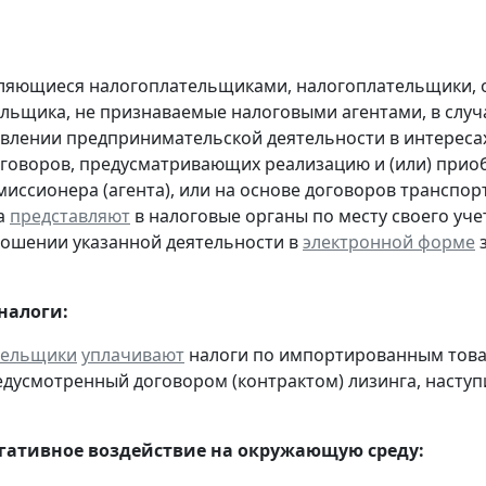
являющиеся налогоплательщиками, налогоплательщики,
льщика, не признаваемые налоговыми агентами, в случа
влении предпринимательской деятельности в интересах
оговоров, предусматривающих реализацию и (или) приоб
миссионера (агента), или на основе договоров транспо
а
представляют
в налоговые органы по месту своего уче
ношении указанной деятельности в
электронной форме
з
налоги:
тельщики
уплачивают
налоги по импортированным товара
едусмотренный договором (контрактом) лизинга, наступ
егативное воздействие на окружающую среду: