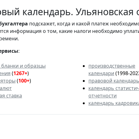
вый календарь. Ульяновская 
бухгалтера
подскажет, когда и какой платеж необходи
вится информация о том, какие налоги необходимо уплат
ремени.
ервисы
:
 бланки и образцы
производственные
ения
(
1267+
)
календари
(1998-202
ляторы
(
100+
)
правовой календар
валют
календарь статисти
ая ставка
отчетности
календарь кадровик