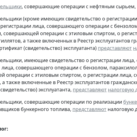
тельщики
, совершающие операции с нефтяным сырьем,
тельщики (кроме имеющих свидетельство о регистраци
 регистрации лица, совершающего операции с бензолом
, совершающей операции с этиловым спиртом, о регис
тиллятов, а также включенных в Реестр эксплуатантов 
тификат (свидетельство) эксплуатанта)
представляют
н
тельщики, имеющие свидетельство о регистрации лица
 лица, совершающего операции с бензолом, параксилол
 операции с этиловым спиртом, о регистрации лица, 
, а также включенные в Реестр эксплуатантов граждан
(свидетельство) эксплуатанта,
представляют
налоговую 
ательщики, совершающие операции по реализации
бунке
авщиков бункерного топлива,
представляют
налоговую д
ог: