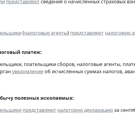
ли
представляют
сведения о начисленных страховых взнос
тельщики
(
налоговые агенты
)
представляют
налоговую 
оговый платеж:
тельщики, плательщики сборов, налоговые агенты, пла
орган
уведомление
об исчисленных суммах налогов, аван
обычу полезных ископаемых:
тельщики
представляют
налоговую декларацию
за сентяб