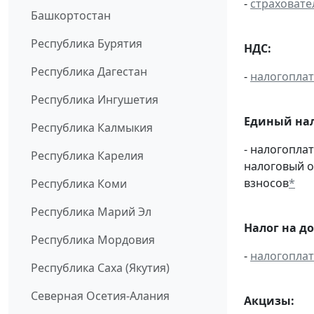
-
страховате
Башкортостан
Республика Бурятия
НДС:
Республика Дагестан
-
налогопла
Республика Ингушетия
Единый нал
Республика Калмыкия
- налогопла
Республика Карелия
налоговый 
взносов
*
Республика Коми
Республика Марий Эл
Налог на д
Республика Мордовия
-
налогопла
Республика Саха (Якутия)
Северная Осетия-Алания
Акцизы: