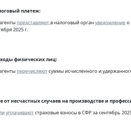
оговый платеж:
 агенты
представляют
в налоговый орган
уведомление
о 
тября 2025 г.
оходы физических лиц:
 агенты
перечисляют
суммы исчисленного и удержанного н
е от несчастных случаев на производстве и профес
ли
уплачивают
страховые взносы в СФР за сентябрь 2025