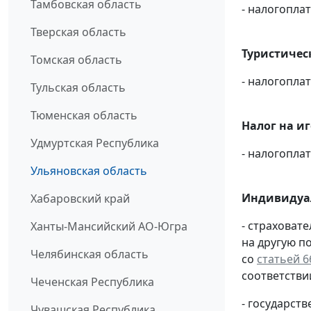
Тамбовская область
- налогопл
Тверская область
Туристичес
Томская область
- налогопл
Тульская область
Тюменская область
Налог на и
Удмуртская Республика
- налогопл
Ульяновская область
Индивидуа
Хабаровский край
- страховат
Ханты-Мансийский АО-Югра
на другую п
Челябинская область
со
статьей 6
соответстви
Чеченская Республика
- государс
Чувашская Республика