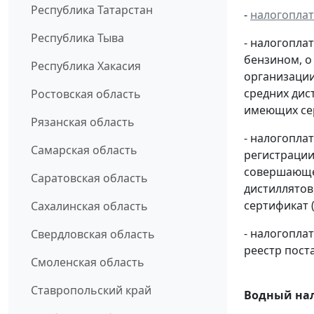
Республика Татарстан
-
налогопла
Республика Тыва
- налогопла
бензином, о
Республика Хакасия
организации
средних дис
Ростовская область
имеющих сер
Рязанская область
- налогопла
Самарская область
регистрации
совершающей
Саратовская область
дистиллятов
сертификат 
Сахалинская область
- налогопл
Свердловская область
реестр пост
Смоленская область
Ставропольский край
Водный нал