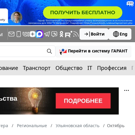
м
Войти
Eng
Перейти в систему ГАРАНТ
ование
Транспорт
Общество
IT
Профессия
П
тера
Региональные
Ульяновская область
Октябрь