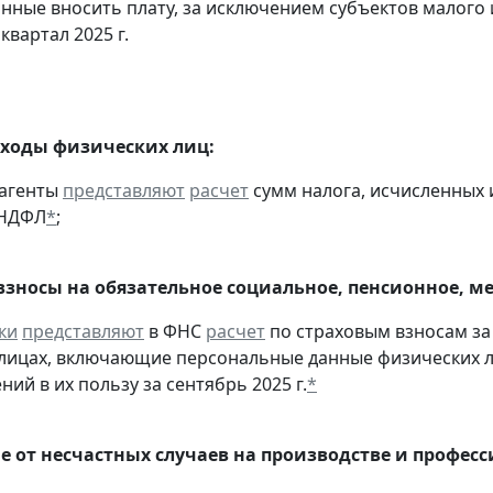
анные вносить плату, за исключением субъектов малого
 квартал 2025 г.
оходы физических лиц:
 агенты
представляют
расчет
сумм налога, исчисленных и
-НДФЛ
*
;
взносы на обязательное социальное, пенсионное, м
ки
представляют
в ФНС
расчет
по страховым взносам за 
лицах, включающие персональные данные физических ли
ий в их пользу за сентябрь 2025 г.
*
е от несчастных случаев на производстве и профес