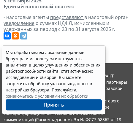
3 сентября 2025
Единый налоговый платеж:
- налоговые агенты
представляют
в налоговый орган
уведомление
о суммах НДФЛ, исчисленных и
удержанных за период с 23 по 31 августа 2025 г.
Мы обрабатываем локальные данные
браузера и используем инструменты
аналитики в целях улучшения и обеспечения
работоспособности сайта, статистических
© ООО "НПП "ГАРАНТ-СЕРВИС", 2026. Система ГАРАНТ
исследований и обзоров. Вы можете
выпускается с 1990 года. Компания "Гарант" и ее партнеры
запретить обработку указанных данных в
являются участниками Российской ассоциации правовой
настройках браузера. Пожалуйста,
информации ГАРАНТ.
ознакомьтесь с условиями их обработки
.
Портал ГАРАНТ.РУ зарегистрирован в качестве сетевого
Принять
издания Федеральной службой по надзору в сфере
связи,информационных технологий и массовых
коммуникаций (Роскомнадзором), Эл № ФС77-58365 от 18
июня 2014 года.