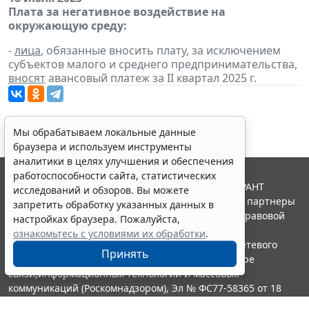
Плата за негативное воздействие на
окружающую среду:
-
лица
, обязанные вносить плату, за исключением
субъектов малого и среднего предпринимательства,
вносят
авансовый платеж за II квартал 2025 г.
Мы обрабатываем локальные данные
браузера и используем инструменты
аналитики в целях улучшения и обеспечения
работоспособности сайта, статистических
© ООО "НПП "ГАРАНТ-СЕРВИС", 2026. Система ГАРАНТ
исследований и обзоров. Вы можете
выпускается с 1990 года. Компания "Гарант" и ее партнеры
запретить обработку указанных данных в
являются участниками Российской ассоциации правовой
настройках браузера. Пожалуйста,
информации ГАРАНТ.
ознакомьтесь с условиями их обработки
.
Портал ГАРАНТ.РУ зарегистрирован в качестве сетевого
Принять
издания Федеральной службой по надзору в сфере
связи,информационных технологий и массовых
коммуникаций (Роскомнадзором), Эл № ФС77-58365 от 18
июня 2014 года.