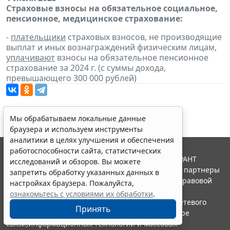
Страховые взносы на обязательное социальное,
пенсионное, медицинское страхование:
-
плательщики
страховых взносов, не производящие
выплат и иных вознаграждений физическим лицам,
уплачивают
взносы на обязательное пенсионное
страхование за 2024 г. (с суммы дохода,
превышающего 300 000 рублей)
Мы обрабатываем локальные данные
браузера и используем инструменты
аналитики в целях улучшения и обеспечения
работоспособности сайта, статистических
© ООО "НПП "ГАРАНТ-СЕРВИС", 2026. Система ГАРАНТ
исследований и обзоров. Вы можете
выпускается с 1990 года. Компания "Гарант" и ее партнеры
запретить обработку указанных данных в
являются участниками Российской ассоциации правовой
настройках браузера. Пожалуйста,
информации ГАРАНТ.
ознакомьтесь с условиями их обработки
.
Портал ГАРАНТ.РУ зарегистрирован в качестве сетевого
Принять
издания Федеральной службой по надзору в сфере
связи,информационных технологий и массовых