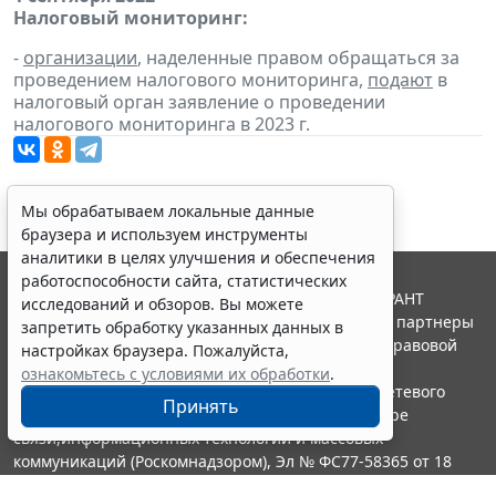
Налоговый мониторинг:
-
организации
, наделенные правом обращаться за
проведением налогового мониторинга,
подают
в
налоговый орган заявление о проведении
налогового мониторинга в 2023 г.
Мы обрабатываем локальные данные
браузера и используем инструменты
аналитики в целях улучшения и обеспечения
работоспособности сайта, статистических
© ООО "НПП "ГАРАНТ-СЕРВИС", 2026. Система ГАРАНТ
исследований и обзоров. Вы можете
выпускается с 1990 года. Компания "Гарант" и ее партнеры
запретить обработку указанных данных в
являются участниками Российской ассоциации правовой
настройках браузера. Пожалуйста,
информации ГАРАНТ.
ознакомьтесь с условиями их обработки
.
Портал ГАРАНТ.РУ зарегистрирован в качестве сетевого
Принять
издания Федеральной службой по надзору в сфере
связи,информационных технологий и массовых
коммуникаций (Роскомнадзором), Эл № ФС77-58365 от 18
июня 2014 года.