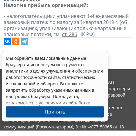
Налог на прибыль организаций:
- налогоплательщики уплачивают 1-й ежемесячный
авансовый платеж по налогу за I квартал 2019 г. (об
организациях, уплачивающих только квартальные
авансовые платежи, см.
ст. 286
НК РФ)
Мы обрабатываем локальные данные
браузера и используем инструменты
аналитики в целях улучшения и обеспечения
работоспособности сайта, статистических
© ООО "НПП "ГАРАНТ-СЕРВИС", 2026. Система ГАРАНТ
исследований и обзоров. Вы можете
выпускается с 1990 года. Компания "Гарант" и ее партнеры
запретить обработку указанных данных в
являются участниками Российской ассоциации правовой
настройках браузера. Пожалуйста,
информации ГАРАНТ.
ознакомьтесь с условиями их обработки
.
Портал ГАРАНТ.РУ зарегистрирован в качестве сетевого
Принять
издания Федеральной службой по надзору в сфере
связи,информационных технологий и массовых
коммуникаций (Роскомнадзором), Эл № ФС77-58365 от 18
июня 2014 года.