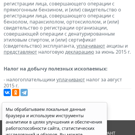
регистрации лица, совершающего операции с
прямогонным бензином, и (или) свидетельство о
регистрации лица, совершающего операции с
бензолом, параксилолом, ортоксилолом, и (или)
свидетельство о регистрации организации,
совершающей операции с денатурированным
этиловым спиртом, и (или) сертификат
(свидетельство) эксплуатанта,
уплачивают
акцизы и
представляют
налоговую
декларацию
за июнь 2015 г.
Налог на добычу полезных ископаемых:
- налогоплательщики
уплачивают
налог за август
2015 г.
Мы обрабатываем локальные данные
браузера и используем инструменты
аналитики в целях улучшения и обеспечения
работоспособности сайта, статистических
© ООО "НПП "ГАРАНТ-СЕРВИС", 2026. Система ГАРАНТ
исследований и обзоров. Вы можете