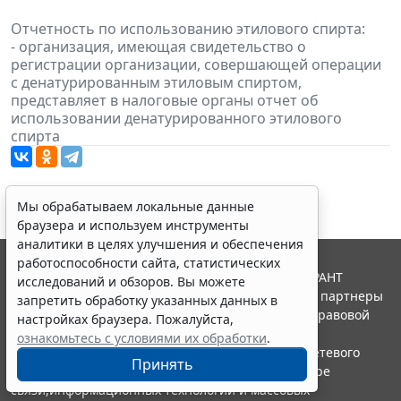
Отчетность по использованию этилового спирта:
- организация, имеющая свидетельство о
регистрации организации, совершающей операции
с денатурированным этиловым спиртом,
представляет в налоговые органы отчет об
использовании денатурированного этилового
спирта
Мы обрабатываем локальные данные
браузера и используем инструменты
аналитики в целях улучшения и обеспечения
работоспособности сайта, статистических
© ООО "НПП "ГАРАНТ-СЕРВИС", 2026. Система ГАРАНТ
исследований и обзоров. Вы можете
выпускается с 1990 года. Компания "Гарант" и ее партнеры
запретить обработку указанных данных в
являются участниками Российской ассоциации правовой
настройках браузера. Пожалуйста,
информации ГАРАНТ.
ознакомьтесь с условиями их обработки
.
Портал ГАРАНТ.РУ зарегистрирован в качестве сетевого
Принять
издания Федеральной службой по надзору в сфере
связи,информационных технологий и массовых