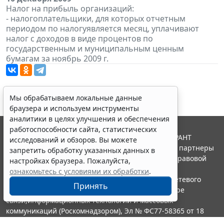
Налог на прибыль организаций:
- налогоплательщики, для которых отчетным
периодом по налогуявляется месяц, уплачивают
налог с доходов в виде процентов по
государственным и муниципальным ценным
бумагам за ноябрь 2009 г.
Мы обрабатываем локальные данные
браузера и используем инструменты
аналитики в целях улучшения и обеспечения
работоспособности сайта, статистических
© ООО "НПП "ГАРАНТ-СЕРВИС", 2026. Система ГАРАНТ
исследований и обзоров. Вы можете
выпускается с 1990 года. Компания "Гарант" и ее партнеры
запретить обработку указанных данных в
являются участниками Российской ассоциации правовой
настройках браузера. Пожалуйста,
информации ГАРАНТ.
ознакомьтесь с условиями их обработки
.
Портал ГАРАНТ.РУ зарегистрирован в качестве сетевого
Принять
издания Федеральной службой по надзору в сфере
связи,информационных технологий и массовых
коммуникаций (Роскомнадзором), Эл № ФС77-58365 от 18
июня 2014 года.