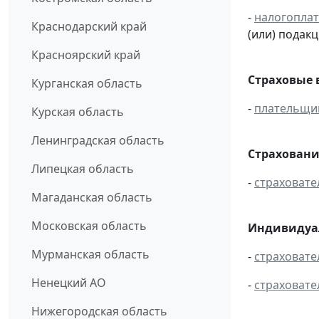
-
налогопла
Краснодарский край
(или) подак
Красноярский край
Страховые 
Курганская область
-
плательщи
Курская область
Ленинградская область
Страховани
Липецкая область
-
страховате
Магаданская область
Московская область
Индивидуал
Мурманская область
-
страховате
Ненецкий АО
-
страховате
Нижегородская область