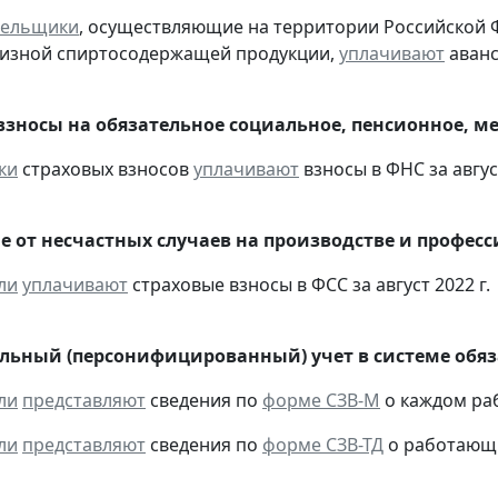
тельщики
, осуществляющие на территории Российской 
цизной спиртосодержащей продукции,
уплачивают
аванс
взносы на обязательное социальное, пенсионное, м
ки
страховых взносов
уплачивают
взносы в ФНС за август
е от несчастных случаев на производстве и профес
ли
уплачивают
страховые взносы в ФСС за август 2022 г.
ьный (персонифицированный) учет в системе обяза
ли
представляют
сведения по
форме СЗВ-М
о каждом раб
ли
представляют
сведения по
форме СЗВ-ТД
о работающих