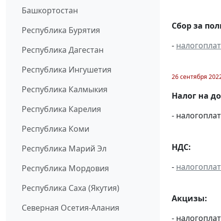
Башкортостан
Сбор за по
Республика Бурятия
-
налогопла
Республика Дагестан
Республика Ингушетия
26 сентября 202
Республика Калмыкия
Налог на д
Республика Карелия
- налогопл
Республика Коми
НДС:
Республика Марий Эл
-
налогопла
Республика Мордовия
Республика Саха (Якутия)
Акцизы:
Северная Осетия-Алания
- налогопла