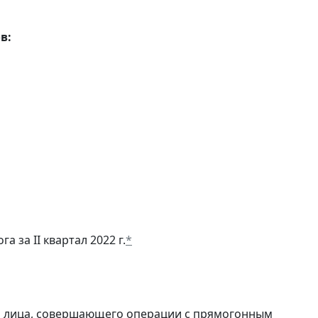
в:
а за II квартал 2022 г.
*
и лица, совершающего операции с прямогонным