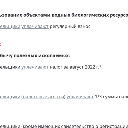
льзование объектами водных биологических ресурсо
тельщики
уплачивают
регулярный взнос
2
обычу полезных ископаемых:
ательщики
уплачивают
налог за август 2022 г.
*
тельщики
(
налоговые агенты
)
уплачивают
1/3 суммы налог
тельщики (кроме имеющих свидетельство о регистраци