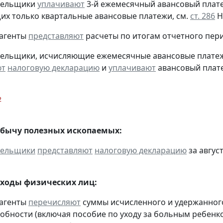
ательщики
уплачивают
3-й ежемесячный авансовый платеж 
х только квартальные авансовые платежи, см.
ст. 286
Н
 агенты
представляют
расчеты по итогам отчетного пери
тельщики, исчисляющие ежемесячные авансовые платеж
ют
налоговую декларацию
и
уплачивают
авансовый платеж
2
обычу полезных ископаемых:
тельщики
представляют
налоговую декларацию
за август
оходы физических лиц:
 агенты
перечисляют
суммы исчисленного и удержанного
обности (включая пособие по уходу за больным ребенко