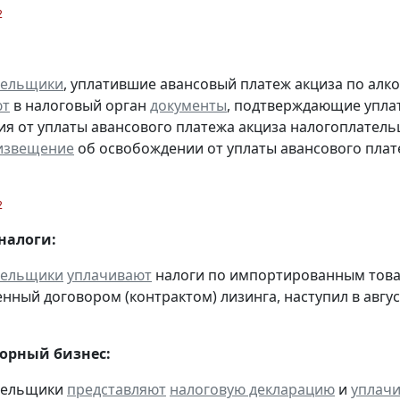
2
тельщики
, уплатившие авансовый платеж акциза по алк
ют
в налоговый орган
документы
, подтверждающие уплату
я от уплаты авансового платежа акциза налогоплател
извещение
об освобождении от уплаты авансового плат
2
налоги:
тельщики
уплачивают
налоги по импортированным товара
нный договором (контрактом) лизинга, наступил в авгус
горный бизнес:
ательщики
представляют
налоговую декларацию
и
уплач