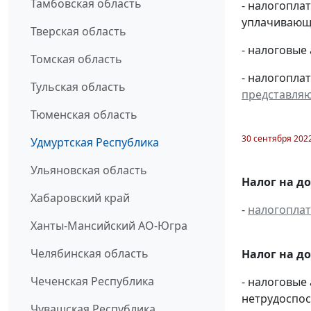
Тамбовская область
- налогопл
уплачивающи
Тверская область
- налоговые
Томская область
- налогопла
Тульская область
представля
Тюменская область
30 сентября 202
Удмуртская Республика
Ульяновская область
Налог на д
Хабаровский край
-
налогопла
Ханты-Мансийский АО-Югра
Челябинская область
Налог на д
Чеченская Республика
- налоговые
нетрудоспос
Чувашская Республика