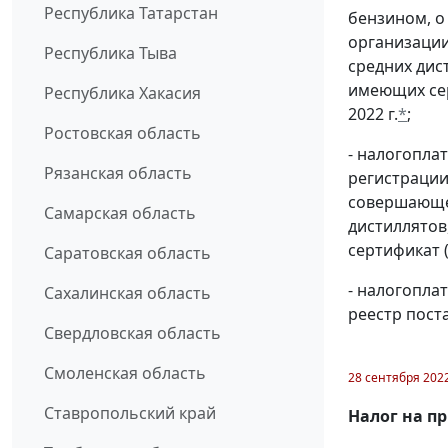
Республика Татарстан
бензином, о
организации
Республика Тыва
средних дис
имеющих сер
Республика Хакасия
2022 г.
*
;
Ростовская область
- налогопла
Рязанская область
регистрации
совершающей
Самарская область
дистиллятов
сертификат 
Саратовская область
- налогопл
Сахалинская область
реестр пост
Свердловская область
Смоленская область
28 сентября 202
Ставропольский край
Налог на п