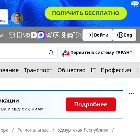
м
Войти
Eng
Перейти в систему ГАРАНТ
ование
Транспорт
Общество
IT
Профессия
П
тера
Региональные
Удмуртская Республика