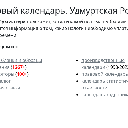
вый календарь. Удмуртская Р
бухгалтера
подскажет, когда и какой платеж необходи
вится информация о том, какие налоги необходимо уплат
ремени.
ервисы
:
 бланки и образцы
производственные
ения
(
1267+
)
календари
(1998-202
ляторы
(
100+
)
правовой календар
валют
календарь статисти
ая ставка
отчетности
календарь кадровик