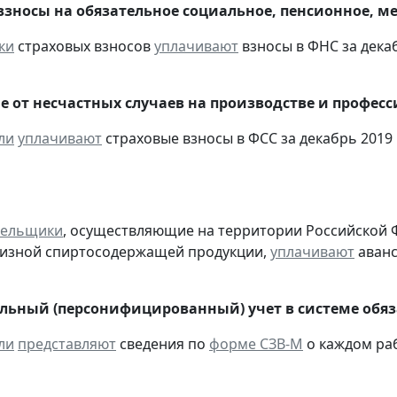
взносы на обязательное социальное, пенсионное, м
ки
страховых взносов
уплачивают
взносы в ФНС за декаб
е от несчастных случаев на производстве и профес
ли
уплачивают
страховые взносы в ФСС за декабрь 2019 
тельщики
, осуществляющие на территории Российской 
цизной спиртосодержащей продукции,
уплачивают
аванс
ьный (персонифицированный) учет в системе обяза
ли
представляют
сведения по
форме СЗВ-М
о каждом ра