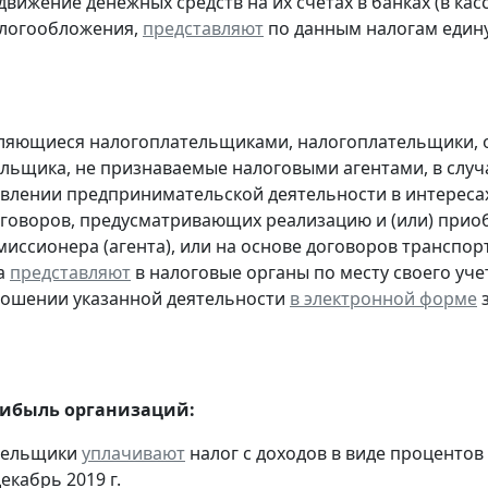
движение денежных средств на их счетах в банках (в ка
алогообложения,
представляют
по данным налогам един
являющиеся налогоплательщиками, налогоплательщики,
льщика, не признаваемые налоговыми агентами, в случа
влении предпринимательской деятельности в интересах
оговоров, предусматривающих реализацию и (или) приоб
миссионера (агента), или на основе договоров транспо
а
представляют
в налоговые органы по месту своего уче
ношении указанной деятельности
в электронной форме
з
рибыль организаций:
ательщики
уплачивают
налог с доходов в виде проценто
екабрь 2019 г.