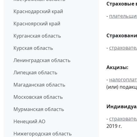
Страховые 
Краснодарский край
-
плательщи
Красноярский край
Страховани
Курганская область
-
страховате
Курская область
Ленинградская область
Акцизы:
Липецкая область
-
налогопла
Магаданская область
(или) подак
Московская область
Индивидуал
Мурманская область
-
страховате
Ненецкий АО
2019 г.
Нижегородская область