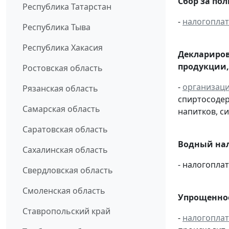
Сбор за по
Республика Татарстан
-
налогопла
Республика Тыва
Республика Хакасия
Деклариров
продукции,
Ростовская область
-
организац
Рязанская область
спиртосоде
Самарская область
напитков, си
Саратовская область
Водный нал
Сахалинская область
- налогопл
Свердловская область
Смоленская область
Упрощенное
Ставропольский край
-
налогопла