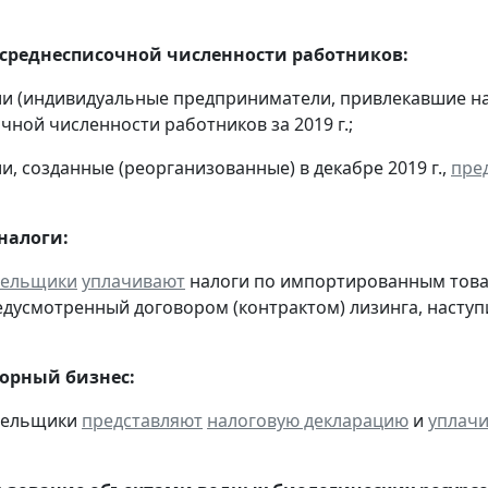
 среднесписочной численности работников:
ии (индивидуальные предприниматели, привлекавшие н
чной численности работников за 2019 г.;
и, созданные (реорганизованные) в декабре 2019 г.,
пре
налоги:
тельщики
уплачивают
налоги по импортированным товара
едусмотренный договором (контрактом) лизинга, наступ
горный бизнес:
ательщики
представляют
налоговую декларацию
и
уплач