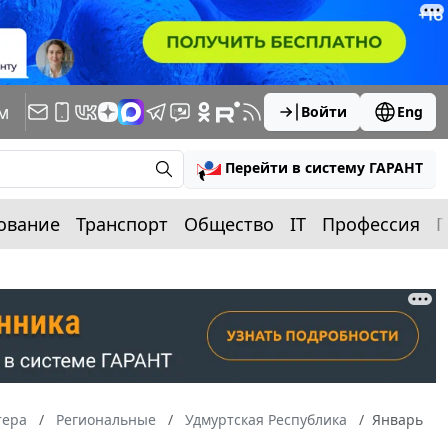
м
Войти
Eng
Перейти в систему ГАРАНТ
ование
Транспорт
Общество
IT
Профессия
П
тера
Региональные
Удмуртская Республика
Январь