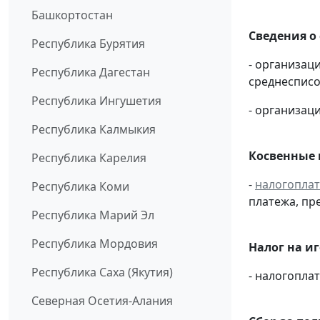
Башкортостан
Сведения о
Республика Бурятия
- организац
Республика Дагестан
среднесписо
Республика Ингушетия
- организаци
Республика Калмыкия
Косвенные 
Республика Карелия
-
налогопла
Республика Коми
платежа, пр
Республика Марий Эл
Республика Мордовия
Налог на и
Республика Саха (Якутия)
- налогопл
Северная Осетия-Алания