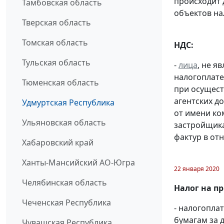
происходит 
Тамбовская область
объектов н
Тверская область
Томская область
НДС:
Тульская область
-
лица
, не 
налогоплате
Тюменская область
при осущест
агентских д
Удмуртская Республика
от имени ко
Ульяновская область
застройщик
фактур в от
Хабаровский край
Ханты-Мансийский АО-Югра
22 января 2020
Челябинская область
Налог на п
Чеченская Республика
- налогопл
бумагам за д
Чувашская Республика