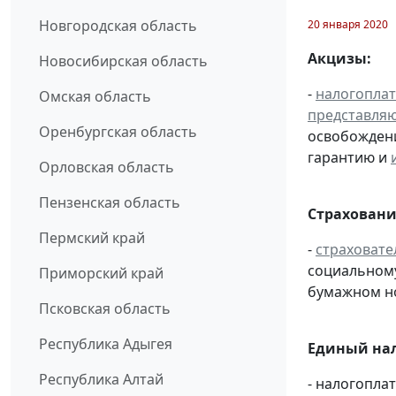
Новгородская область
20 января 2020
Акцизы:
Новосибирская область
-
налогопла
Омская область
представля
Оренбургская область
освобождени
гарантию и
Орловская область
Пензенская область
Страховани
Пермский край
-
страховате
социальному
Приморский край
бумажном н
Псковская область
Республика Адыгея
Единый нал
Республика Алтай
- налогопл