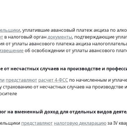
тельщики
, уплатившие авансовый платеж акциза по алк
ют
в налоговый орган
документы
, подтверждающие уплату
я от уплаты авансового платежа акциза налогоплател
извещение
об освобождении от уплаты авансового плат
е от несчастных случаев на производстве и профес
ли
представляют
расчет 4-ФСС
по начисленным и уплач
 страхованию от несчастных случаев на производстве и
осителе
ог на вмененный доход для отдельных видов деяте
ательщики
представляют
налоговую декларацию
за IV ква