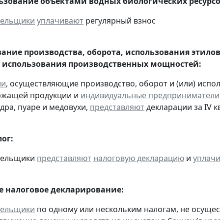
льзование объектами водных биологических ресурсо
тельщики
уплачивают
регулярный взнос
ание производства, оборота, использования этило
 использования производственных мощностей:
ии
, осуществляющие производство, оборот и (или) испо
ржащей продукции и
индивидуальные предприниматели
дра, пуаре и медовухи,
представляют
декларации за IV кв
ог:
ательщики
представляют
налоговую декларацию
и
уплач
 налоговое декларирование:
тельщики
по одному или нескольким налогам, не осуще