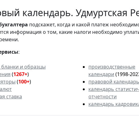
вый календарь. Удмуртская Р
бухгалтера
подскажет, когда и какой платеж необходи
вится информация о том, какие налоги необходимо уплат
ремени.
ервисы
:
 бланки и образцы
производственные
ения
(
1267+
)
календари
(1998-202
ляторы
(
100+
)
правовой календар
валют
календарь статисти
ая ставка
отчетности
календарь кадровик