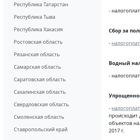
Республика Татарстан
- налогопл
Республика Тыва
Республика Хакасия
Сбор за по
Ростовская область
-
налогопла
Рязанская область
Водный нал
Самарская область
- налогопл
Саратовская область
Сахалинская область
Упрощенное
Свердловская область
-
налогопла
происходит 
Смоленская область
объектов н
Ставропольский край
2017 г.