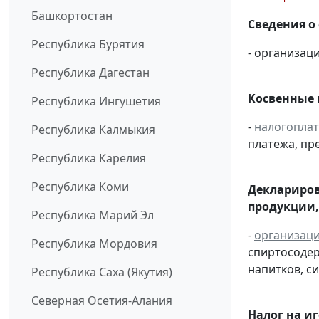
Башкортостан
Сведения о
Республика Бурятия
- организаци
Республика Дагестан
Косвенные 
Республика Ингушетия
-
налогопла
Республика Калмыкия
платежа, пр
Республика Карелия
Республика Коми
Деклариров
продукции,
Республика Марий Эл
-
организац
Республика Мордовия
спиртосоде
напитков, си
Республика Саха (Якутия)
Северная Осетия-Алания
Налог на и