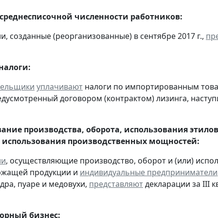
 среднесписочной численности работников:
и, созданные (реорганизованные) в сентябре 2017 г.,
пр
налоги:
тельщики
уплачивают
налоги по импортированным товара
едусмотренный договором (контрактом) лизинга, наступ
ание производства, оборота, использования этило
 использования производственных мощностей:
ии
, осуществляющие производство, оборот и (или) испо
ржащей продукции и
индивидуальные предприниматели
дра, пуаре и медовухи,
представляют
декларации за III к
горный бизнес: