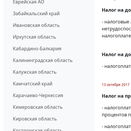
Еврейская АО
Налог на д
Забайкальский край
- налоговые
Ивановская область
нетрудоспос
налогоплате
Иркутская область
Кабардино-Балкария
Налог на д
Калининградская область
- налогопл
Калужская область
Камчатский край
13 октября 2017
Карачаево-Черкессия
Налог на п
Кемеровская область
- налогопла
процентов п
Кировская область
- налогопла
Костромская область