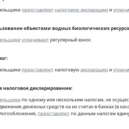
ательщики
представляют
налоговую декларацию
и
уплач
льзование объектами водных биологических ресурсо
тельщики
уплачивают
регулярный взнос
ог:
ательщики
представляют
налоговую
декларацию
и
уплач
 налоговое декларирование:
тельщики
по одному или нескольким налогам, не осуще
движение денежных средств на их счетах в банках (в ка
алогообложения,
представляют
по данным налогам един