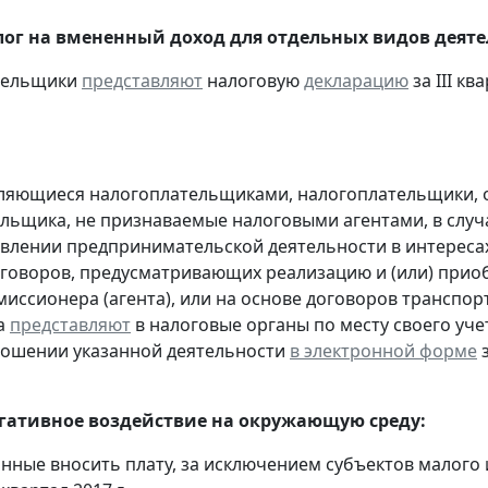
ог на вмененный доход для отдельных видов деяте
ательщики
представляют
налоговую
декларацию
за III ква
являющиеся налогоплательщиками, налогоплательщики,
льщика, не признаваемые налоговыми агентами, в случа
влении предпринимательской деятельности в интересах
оговоров, предусматривающих реализацию и (или) приоб
миссионера (агента), или на основе договоров транспо
а
представляют
в налоговые органы по месту своего уче
ношении указанной деятельности
в электронной форме
з
егативное воздействие на окружающую среду:
анные вносить плату, за исключением субъектов малого