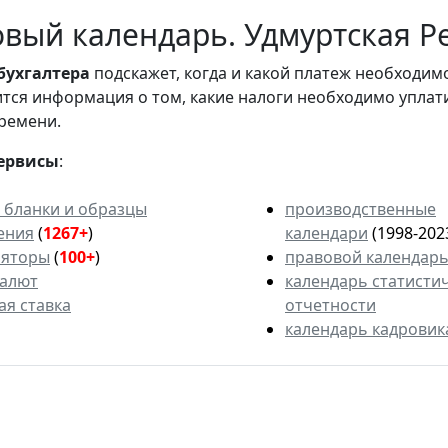
вый календарь. Удмуртская Р
бухгалтера
подскажет, когда и какой платеж необходи
вится информация о том, какие налоги необходимо уплат
ремени.
ервисы
:
 бланки и образцы
производственные
ения
(
1267+
)
календари
(1998-202
ляторы
(
100+
)
правовой календар
валют
календарь статисти
ая ставка
отчетности
календарь кадровик