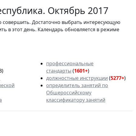
еспублика. Октябрь 2017
мо совершить. Достаточно выбрать интересующую
ить в этот день. Календарь обновляется в режиме
профессиональные
3)
стандарты
(
1601+
)
ь
должностные инструкции
(
5277+
)
ческой
определитель занятий по
Общероссийскому
а
классификатору занятий