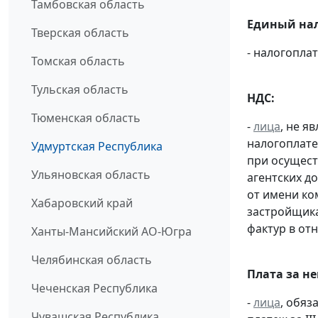
Тамбовская область
Единый нал
Тверская область
- налогопл
Томская область
Тульская область
НДС:
Тюменская область
-
лица
, не 
налогоплате
Удмуртская Республика
при осущест
Ульяновская область
агентских д
от имени ко
Хабаровский край
застройщик
фактур в от
Ханты-Мансийский АО-Югра
Челябинская область
Плата за н
Чеченская Республика
-
лица
, обяз
Чувашская Республика