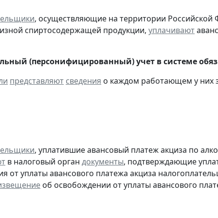
тельщики
, осуществляющие на территории Российской 
цизной спиртосодержащей продукции,
уплачивают
аванс
ьный (персонифицированный) учет в системе обяза
ли
представляют
сведения
о каждом работающем у них з
тельщики
, уплатившие авансовый платеж акциза по алк
ют
в налоговый орган
документы
, подтверждающие уплату
я от уплаты авансового платежа акциза налогоплател
извещение
об освобождении от уплаты авансового плат