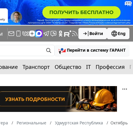
м
Войти
Eng
Перейти в систему ГАРАНТ
ование
Транспорт
Общество
IT
Профессия
П
тера
Региональные
Удмуртская Республика
Октябрь