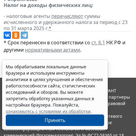
Налог на доходы физических лиц:
- налоговые агенты
перечисляют
суммы
исчисленного и удержанного налога за период с 23
по 31 марта 2025 г.
*
* Срок перенесен в соответствии со
ст. 6.1
НК РФ и
другими
нормативными актами
.
Мы обрабатываем локальные данные
браузера и используем инструменты
аналитики в целях улучшения и обеспечения
работоспособности сайта, статистических
© ООО "НПП "ГАРАНТ-СЕРВИС", 2026. Система ГАРАНТ
исследований и обзоров. Вы можете
выпускается с 1990 года. Компания "Гарант" и ее партнеры
запретить обработку указанных данных в
являются участниками Российской ассоциации правовой
настройках браузера. Пожалуйста,
информации ГАРАНТ.
ознакомьтесь с условиями их обработки
.
Портал ГАРАНТ.РУ зарегистрирован в качестве сетевого
Принять
издания Федеральной службой по надзору в сфере
связи,информационных технологий и массовых
коммуникаций (Роскомнадзором), Эл № ФС77-58365 от 18