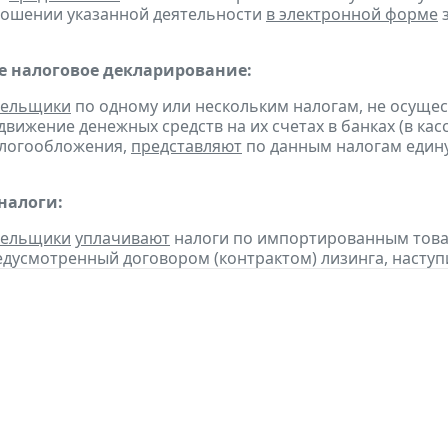
ношении указанной деятельности
в электронной форме
з
 налоговое декларирование:
тельщики
по одному или нескольким налогам, не осуще
движение денежных средств на их счетах в банках (в ка
алогообложения,
представляют
по данным налогам един
налоги:
тельщики
уплачивают
налоги по импортированным товара
едусмотренный договором (контрактом) лизинга, наступ