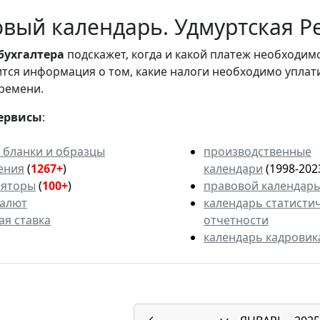
вый календарь. Удмуртская Ре
бухгалтера
подскажет, когда и какой платеж необходи
вится информация о том, какие налоги необходимо уплат
ремени.
ервисы
:
 бланки и образцы
производственные
ения
(
1267+
)
календари
(1998-202
ляторы
(
100+
)
правовой календар
валют
календарь статисти
ая ставка
отчетности
календарь кадровик