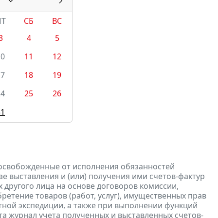
ПТ
СБ
ВС
3
4
5
10
11
12
17
18
19
24
25
26
31
 освобожденные от исполнения обязанностей
е выставления и (или) получения ими счетов-фактур
 другого лица на основе договоров комиссии,
ретение товаров (работ, услуг), имущественных прав
ртной экспедиции, а также при выполнении функций
та журнал учета полученных и выставленных счетов-