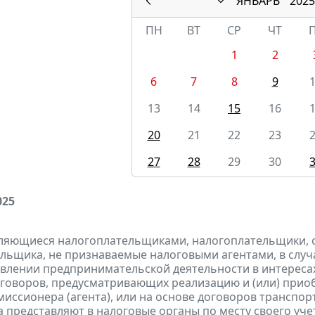
ЯНВАРЬ
2025
ПН
ВТ
СР
ЧТ
1
2
6
7
8
9
13
14
15
16
20
21
22
23
27
28
29
30
025
являющиеся налогоплательщиками, налогоплательщики,
льщика, не признаваемые налоговыми агентами, в случа
влении предпринимательской деятельности в интересах
оговоров, предусматривающих реализацию и (или) приоб
миссионера (агента), или на основе договоров транспо
а
представляют
в налоговые органы по месту своего уче