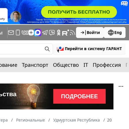
м
Войти
Eng
Перейти в систему ГАРАНТ
ование
Транспорт
Общество
IT
Профессия
П
тера
Региональные
Удмуртская Республика
20