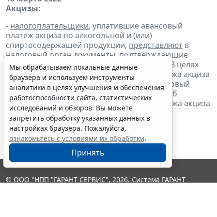
Акцизы:
-
налогоплательщики
, уплатившие авансовый
платеж акциза по алкогольной и (или)
спиртосодержащей продукции,
представляют
в
налоговый орган
документы
, подтверждающие
уплату авансового платежа за март 2022 г. В целях
Мы обрабатываем локальные данные
освобождения от уплаты авансового платежа акциза
браузера и используем инструменты
налогоплательщики
представляют
в налоговый
аналитики в целях улучшения и обеспечения
орган банковскую гарантию и
извещение
об
работоспособности сайта, статистических
освобождении от уплаты авансового платежа акциза
исследований и обзоров. Вы можете
запретить обработку указанных данных в
настройках браузера. Пожалуйста,
ознакомьтесь с условиями их обработки
.
Принять
© ООО "НПП "ГАРАНТ-СЕРВИС", 2026. Система ГАРАНТ
выпускается с 1990 года. Компания "Гарант" и ее партнеры
являются участниками Российской ассоциации правовой
информации ГАРАНТ.