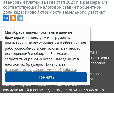
авансовый платеж за I квартал 2020 г. в размере 1/4
соответствующей налоговой ставки процентной
доли кадастровой стоимости земельного участка
*
Мы обрабатываем локальные данные
браузера и используем инструменты
аналитики в целях улучшения и обеспечения
работоспособности сайта, статистических
© ООО "НПП "ГАРАНТ-СЕРВИС", 2026. Система ГАРАНТ
исследований и обзоров. Вы можете
выпускается с 1990 года. Компания "Гарант" и ее партнеры
запретить обработку указанных данных в
являются участниками Российской ассоциации правовой
настройках браузера. Пожалуйста,
информации ГАРАНТ.
ознакомьтесь с условиями их обработки
.
Портал ГАРАНТ.РУ зарегистрирован в качестве сетевого
Принять
издания Федеральной службой по надзору в сфере
связи,информационных технологий и массовых
коммуникаций (Роскомнадзором), Эл № ФС77-58365 от 18
июня 2014 года.
16+
Контакты
8-800-200-88-88