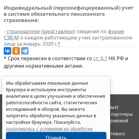
Индивидуальный (персонифицированный) учет
в системе обязательного пенсионного
страхования:
-
страхователи
представляют
сведения по
форме
СЗВ-М
о каждом работающем у них застрахованном
лице за январь 2020 г.
*
* Срок перенесен в соответствии со
ст. 6.1
НК РФ и
другими нормативными актами.
Мы обрабатываем локальные данные
браузера и используем инструменты
аналитики в целях улучшения и обеспечения
работоспособности сайта, статистических
© ООО "НПП "ГАРАНТ-СЕРВИС", 2026. Система ГАРАНТ
исследований и обзоров. Вы можете
выпускается с 1990 года. Компания "Гарант" и ее партнеры
запретить обработку указанных данных в
являются участниками Российской ассоциации правовой
настройках браузера. Пожалуйста,
информации ГАРАНТ.
ознакомьтесь с условиями их обработки
.
Портал ГАРАНТ.РУ зарегистрирован в качестве сетевого
Принять