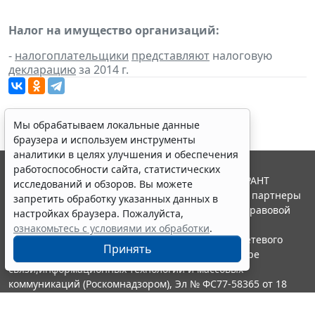
Налог на имущество организаций:
-
налогоплательщики
представляют
налоговую
декларацию
за 2014 г.
Мы обрабатываем локальные данные
браузера и используем инструменты
аналитики в целях улучшения и обеспечения
работоспособности сайта, статистических
© ООО "НПП "ГАРАНТ-СЕРВИС", 2026. Система ГАРАНТ
исследований и обзоров. Вы можете
выпускается с 1990 года. Компания "Гарант" и ее партнеры
запретить обработку указанных данных в
являются участниками Российской ассоциации правовой
настройках браузера. Пожалуйста,
информации ГАРАНТ.
ознакомьтесь с условиями их обработки
.
Портал ГАРАНТ.РУ зарегистрирован в качестве сетевого
Принять
издания Федеральной службой по надзору в сфере
связи,информационных технологий и массовых
коммуникаций (Роскомнадзором), Эл № ФС77-58365 от 18
июня 2014 года.