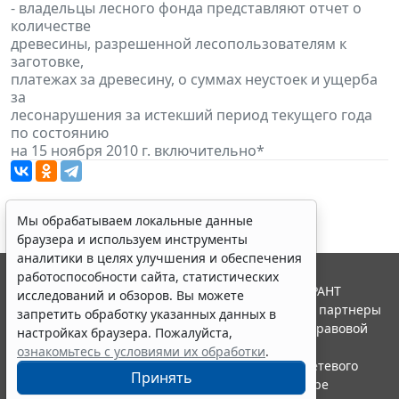
- владельцы лесного фонда представляют отчет о
количестве
древесины, разрешенной лесопользователям к
заготовке,
платежах за древесину, о суммах неустоек и ущерба
за
лесонарушения за истекший период текущего года
по состоянию
на 15 ноября 2010 г. включительно*
Мы обрабатываем локальные данные
браузера и используем инструменты
аналитики в целях улучшения и обеспечения
работоспособности сайта, статистических
© ООО "НПП "ГАРАНТ-СЕРВИС", 2026. Система ГАРАНТ
исследований и обзоров. Вы можете
выпускается с 1990 года. Компания "Гарант" и ее партнеры
запретить обработку указанных данных в
являются участниками Российской ассоциации правовой
настройках браузера. Пожалуйста,
информации ГАРАНТ.
ознакомьтесь с условиями их обработки
.
Портал ГАРАНТ.РУ зарегистрирован в качестве сетевого
Принять
издания Федеральной службой по надзору в сфере