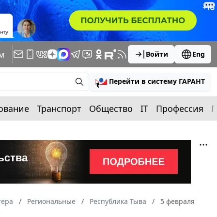
м
Войти
Eng
Перейти в систему ГАРАНТ
ование
Транспорт
Общество
IT
Профессия
П
тера
Региональные
Республика Тыва
5 февраля