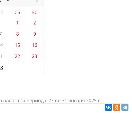
ПТ
СБ
ВС
1
2
7
8
9
14
15
16
21
22
23
28
алога за период с 23 по 31 января 2025 г.