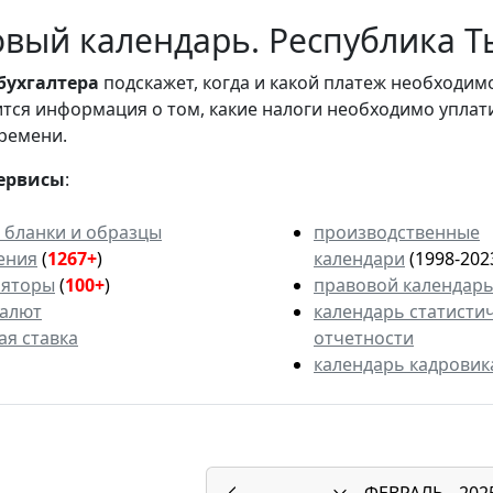
вый календарь. Республика Ты
бухгалтера
подскажет, когда и какой платеж необходи
вится информация о том, какие налоги необходимо уплат
ремени.
ервисы
:
 бланки и образцы
производственные
ения
(
1267+
)
календари
(1998-202
ляторы
(
100+
)
правовой календар
валют
календарь статисти
ая ставка
отчетности
календарь кадровик
ФЕВРАЛЬ
202