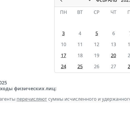
ПН
ВТ
СР
ЧТ
3
4
5
6
10
11
12
13
17
18
19
20
24
25
26
27
025
оходы физических лиц:
 агенты
перечисляют
суммы исчисленного и удержанного н