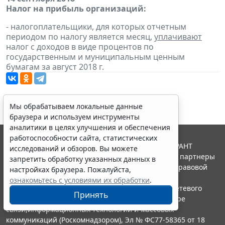
Налог на прибыль организаций:
- налогоплательщики, для которых отчетным
периодом по налогу является месяц,
уплачивают
налог с доходов в виде процентов по
государственным и муниципальным ценным
бумагам за август 2018 г.
Мы обрабатываем локальные данные
браузера и используем инструменты
аналитики в целях улучшения и обеспечения
работоспособности сайта, статистических
© ООО "НПП "ГАРАНТ-СЕРВИС", 2026. Система ГАРАНТ
исследований и обзоров. Вы можете
выпускается с 1990 года. Компания "Гарант" и ее партнеры
запретить обработку указанных данных в
являются участниками Российской ассоциации правовой
настройках браузера. Пожалуйста,
информации ГАРАНТ.
ознакомьтесь с условиями их обработки
.
Портал ГАРАНТ.РУ зарегистрирован в качестве сетевого
Принять
издания Федеральной службой по надзору в сфере
связи,информационных технологий и массовых
коммуникаций (Роскомнадзором), Эл № ФС77-58365 от 18