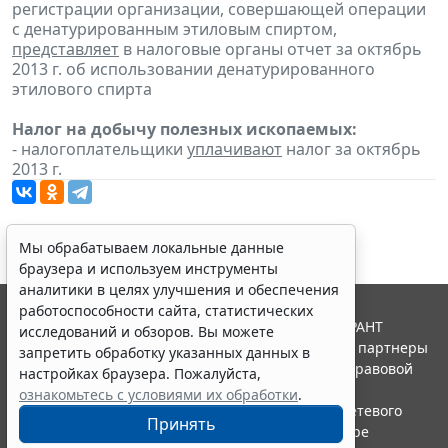
регистрации организации, совершающей операции
с денатурированным этиловым спиртом,
представляет
в налоговые органы отчет за октябрь
2013 г. об использовании денатурированного
этилового спирта
Налог на добычу полезных ископаемых:
- налогоплательщики
уплачивают
налог за октябрь
2013 г.
Мы обрабатываем локальные данные
браузера и используем инструменты
аналитики в целях улучшения и обеспечения
работоспособности сайта, статистических
© ООО "НПП "ГАРАНТ-СЕРВИС", 2026. Система ГАРАНТ
исследований и обзоров. Вы можете
выпускается с 1990 года. Компания "Гарант" и ее партнеры
запретить обработку указанных данных в
являются участниками Российской ассоциации правовой
настройках браузера. Пожалуйста,
информации ГАРАНТ.
ознакомьтесь с условиями их обработки
.
Портал ГАРАНТ.РУ зарегистрирован в качестве сетевого
Принять
издания Федеральной службой по надзору в сфере