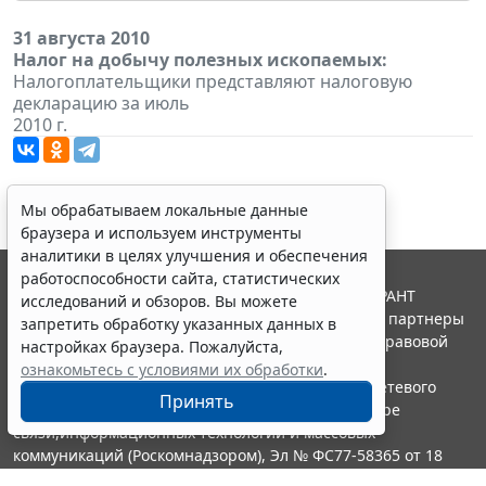
31 августа 2010
Налог на добычу полезных ископаемых:
Налогоплательщики представляют налоговую
декларацию за июль
2010 г.
Мы обрабатываем локальные данные
браузера и используем инструменты
аналитики в целях улучшения и обеспечения
работоспособности сайта, статистических
© ООО "НПП "ГАРАНТ-СЕРВИС", 2026. Система ГАРАНТ
исследований и обзоров. Вы можете
выпускается с 1990 года. Компания "Гарант" и ее партнеры
запретить обработку указанных данных в
являются участниками Российской ассоциации правовой
настройках браузера. Пожалуйста,
информации ГАРАНТ.
ознакомьтесь с условиями их обработки
.
Портал ГАРАНТ.РУ зарегистрирован в качестве сетевого
Принять
издания Федеральной службой по надзору в сфере
связи,информационных технологий и массовых
коммуникаций (Роскомнадзором), Эл № ФС77-58365 от 18
июня 2014 года.