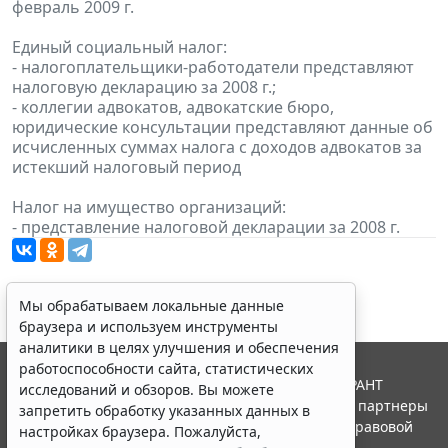
февраль 2009 г.
Единый социальный налог:
- налогоплательщики-работодатели представляют
налоговую декларацию за 2008 г.;
- коллегии адвокатов, адвокатские бюро,
юридические консультации представляют данные об
исчисленных суммах налога с доходов адвокатов за
истекший налоговый период
Налог на имущество организаций:
- представление налоговой декларации за 2008 г.
Мы обрабатываем локальные данные
браузера и используем инструменты
аналитики в целях улучшения и обеспечения
работоспособности сайта, статистических
© ООО "НПП "ГАРАНТ-СЕРВИС", 2026. Система ГАРАНТ
исследований и обзоров. Вы можете
выпускается с 1990 года. Компания "Гарант" и ее партнеры
запретить обработку указанных данных в
являются участниками Российской ассоциации правовой
настройках браузера. Пожалуйста,
информации ГАРАНТ.