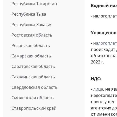
Республика Татарстан
Водный нал
Республика Тыва
- налогопл
Республика Хакасия
Упрощенное
Ростовская область
-
налогопла
Рязанская область
происходит 
объектов н
Самарская область
2022 г.
Саратовская область
Сахалинская область
НДС:
Свердловская область
-
лица
, не 
налогоплате
Смоленская область
при осущест
агентских д
Ставропольский край
от имени ко