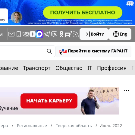
м
Войти
Eng
Перейти в систему ГАРАНТ
ование
Транспорт
Общество
IT
Профессия
П
тера
Региональные
Тверская область
Июль 2022