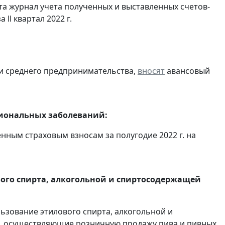
та журнал учета полученных и выставленных счетов-
а ll квартал 2022 г.
 и среднего предпринимательства,
вносят
авансовый
сиональных заболеваний:
ным страховым взносам за полугодие 2022 г. на
вого спирта, алкогольной и спиртосодержащей
льзование этилового спирта, алкогольной и
, осуществляющие розничную продажу пива и пивных