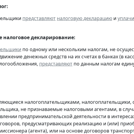
ог:
ательщики
представляют
налоговую декларацию
и
уплач
 налоговое декларирование:
тельщики
по одному или нескольким налогам, не осуще
движение денежных средств на их счетах в банках (в ка
алогообложения,
представляют
по данным налогам един
являющиеся налогоплательщиками, налогоплательщики,
льщика, не признаваемые налоговыми агентами, в случа
влении предпринимательской деятельности в интересах
оговоров, предусматривающих реализацию и (или) приоб
миссионера (агента), или на основе договоров транспо