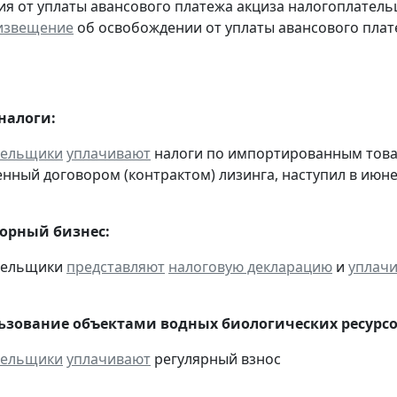
я от уплаты авансового платежа акциза налогоплател
извещение
об освобождении от уплаты авансового плат
налоги:
тельщики
уплачивают
налоги по импортированным товара
нный договором (контрактом) лизинга, наступил в июне
горный бизнес:
ательщики
представляют
налоговую декларацию
и
уплач
льзование объектами водных биологических ресурсо
тельщики
уплачивают
регулярный взнос