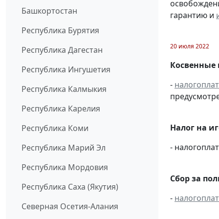
освобождени
Башкортостан
гарантию и
Республика Бурятия
20 июля 2022
Республика Дагестан
Косвенные 
Республика Ингушетия
-
налогопла
Республика Калмыкия
предусмотре
Республика Карелия
Налог на и
Республика Коми
- налогопл
Республика Марий Эл
Республика Мордовия
Сбор за по
Республика Саха (Якутия)
-
налогопла
Северная Осетия-Алания