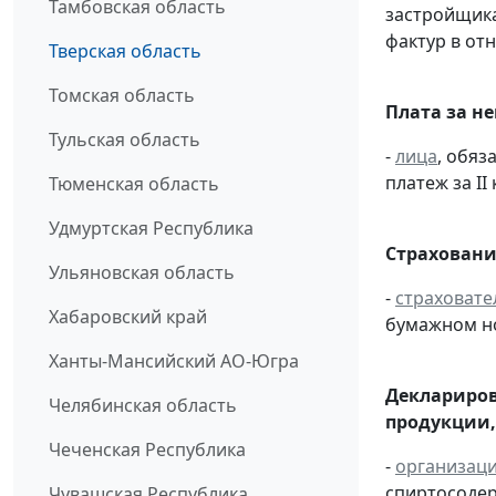
Тамбовская область
застройщик
фактур в от
Тверская область
Томская область
Плата за н
Тульская область
-
лица
, обяз
платеж за II 
Тюменская область
Удмуртская Республика
Страховани
Ульяновская область
-
страховате
Хабаровский край
бумажном н
Ханты-Мансийский АО-Югра
Деклариров
Челябинская область
продукции,
Чеченская Республика
-
организац
спиртосоде
Чувашская Республика