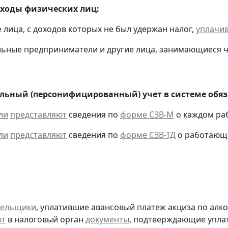
оходы физических лиц:
е лица, с доходов которых не был удержан налог,
уплачи
льные предприниматели и другие лица, занимающиеся 
ьный (персонифицированный) учет в системе обяза
ли
представляют
сведения по
форме СЗВ-М
о каждом раб
ли
представляют
сведения по
форме СЗВ-ТД
о работающи
тельщики
, уплатившие авансовый платеж акциза по алк
ют
в налоговый орган
документы
, подтверждающие уплату