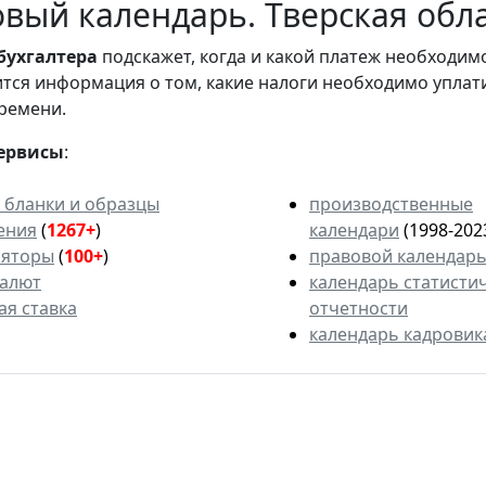
вый календарь. Тверская обл
бухгалтера
подскажет, когда и какой платеж необходи
вится информация о том, какие налоги необходимо уплат
ремени.
ервисы
:
 бланки и образцы
производственные
ения
(
1267+
)
календари
(1998-202
ляторы
(
100+
)
правовой календар
валют
календарь статисти
ая ставка
отчетности
календарь кадровик