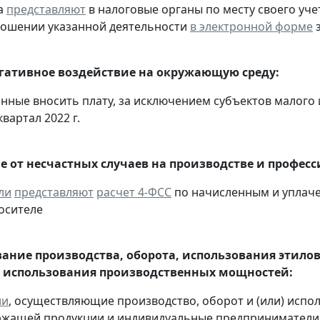
а
представляют
в налоговые органы по месту своего уче
ношении указанной деятельности
в электронной форме
з
егативное воздействие на окружающую среду:
анные вносить плату, за исключением субъектов малого
квартал 2022 г.
е от несчастных случаев на производстве и профес
ли
представляют
расчет 4-ФСС
по начисленным и уплачен
осителе
ание производства, оборота, использования этило
 использования производственных мощностей:
ии
, осуществляющие производство, оборот и (или) испо
ржащей продукции и индивидуальные предприниматели